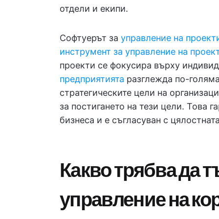
отдели и екипи.
Софтуерът за
управление на проект
инструмент за управление на проек
проекти се фокусира върху индиви
предприятията
разглежда по-голяма
стратегическите цели на организаци
за постигането на тези цели. Това г
бизнеса и е съгласуван с цялостната
Какво трябва да т
управление на ко