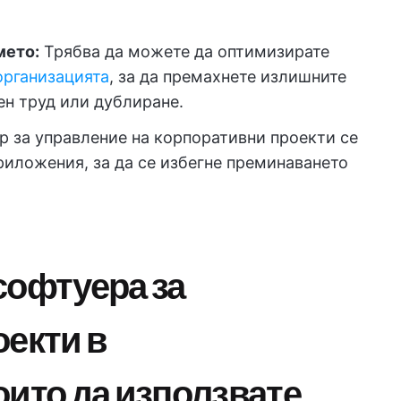
мето:
Трябва да можете да оптимизирате
организацията
, за да премахнете излишните
ен труд или дублиране.
р за управление на корпоративни проекти се
риложения, за да се избегне преминаването
софтуера за
оекти в
оито да използвате