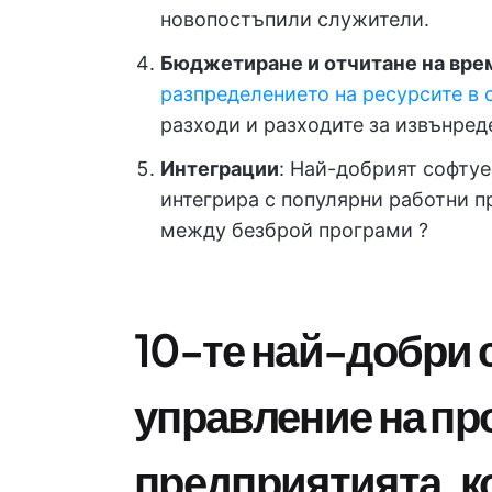
новопостъпили служители.
Бюджетиране и отчитане на вре
разпределението на ресурсите в 
разходи и разходите за извънред
Интеграции
: Най-добрият софтуе
интегрира с популярни работни п
между безброй програми ?
10-те най-добри 
управление на пр
предприятията, к