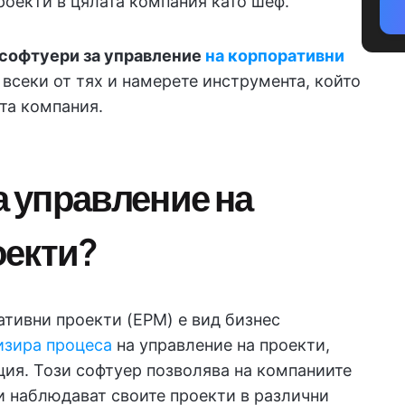
роекти в цялата компания като шеф.
 софтуери за управление
на корпоративни
 всеки от тях и намерете инструмента, който
та компания.
а управление на
оекти?
ативни проекти (EPM) е вид бизнес
изира процеса
на управление на проекти,
ция. Този софтуер позволява на компаниите
и наблюдават своите проекти в различни