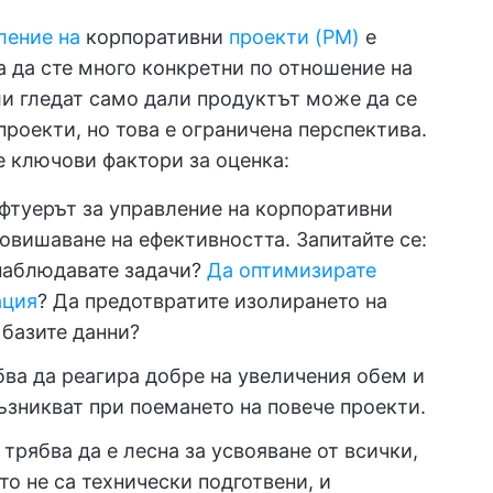
ление на
корпоративни
проекти (PM)
е
а да сте много конкретни по отношение на
ли гледат само дали продуктът може да се
роекти, но това е ограничена перспектива.
е ключови фактори за оценка:
офтуерът за управление на корпоративни
повишаване на ефективността. Запитайте се:
 наблюдавате задачи?
Да оптимизирате
ация
? Да предотвратите изолирането на
 базите данни?
бва да реагира добре на увеличения обем и
ъзникват при поемането на повече проекти.
 трябва да е лесна за усвояване от всички,
о не са технически подготвени, и