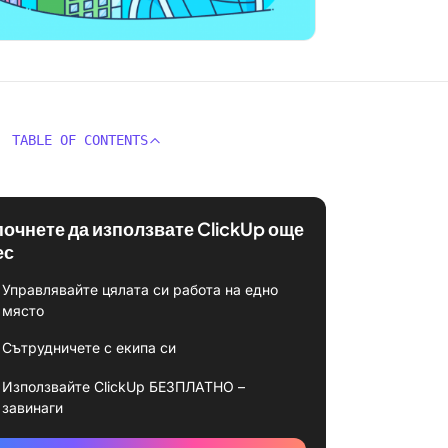
TABLE OF CONTENTS
почнете да използвате ClickUp още
ес
Управлявайте цялата си работа на едно
място
Сътрудничете с екипа си
Използвайте ClickUp БЕЗПЛАТНО –
завинаги