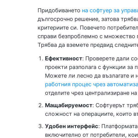
Придобиването
на софтуер за управ
дългосрочно решение, затова трябв
критериите си. Повечето потребите
справи безпроблемно с множество п
Трябва да вземете предвид следнит
Ефективност
: Проверете дали с
проекти разполага с функции за 
Можете ли лесно да възлагате и
работния процес чрез автоматиз
отделите чрез централизиране на
Мащабируемост
: Софтуерът тря
сложност на операциите, които в
Удобен интерфейс
: Платформата
включително от потребители, коит