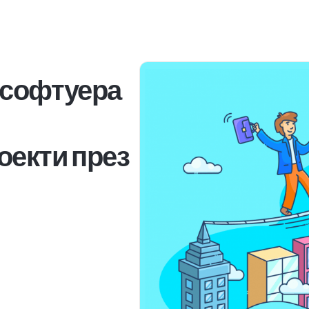
 софтуера
оекти през