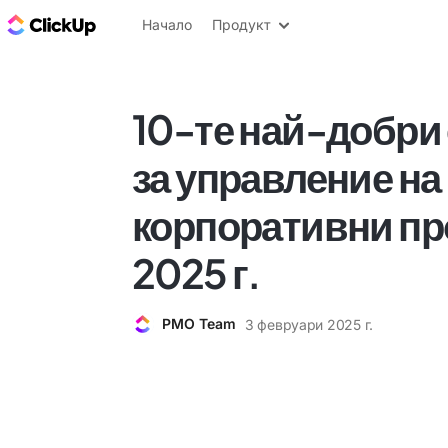
ClickUp блог
Начало
Продукт
10-те най-добри
за управление на
корпоративни пр
2025 г.
PMO Team
3 февруари 2025 г.