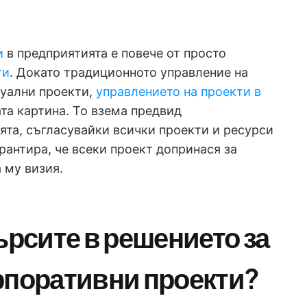
и
в предприятията е повече от просто
ти
. Докато традиционното управление на
дуални проекти,
управлението на проекти в
та картина. То взема предвид
ята, съгласувайки всички проекти и ресурси
арантира, че всеки проект допринася за
 му визия.
ърсите в решението за
рпоративни проекти?