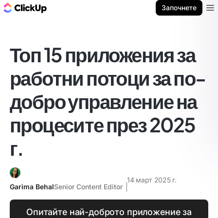
ClickUp блог
Започнете
Ope
Топ 15 приложения за
работни потоци за по-
добро управление на
процесите през 2025
г.
14 март 2025 г.
Garima Behal
Senior Content Editor
Опитайте най-доброто приложение за