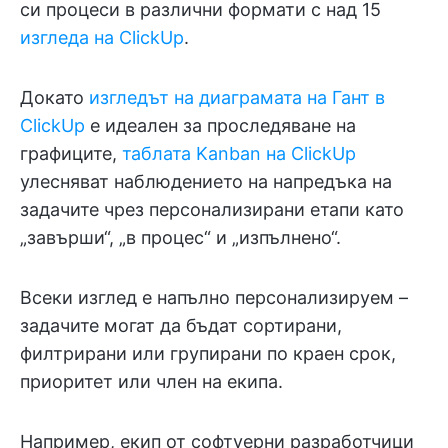
си процеси в различни формати с над 15
изгледа на ClickUp
.
Докато
изгледът на диаграмата на Гант в
ClickUp
е идеален за проследяване на
графиците,
таблата Kanban на ClickUp
улесняват наблюдението на напредъка на
задачите чрез персонализирани етапи като
„завърши“, „в процес“ и „изпълнено“.
Всеки изглед е напълно персонализируем –
задачите могат да бъдат сортирани,
филтрирани или групирани по краен срок,
приоритет или член на екипа.
Например, екип от софтуерни разработчици