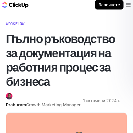
ClickUp блог
Започнете
Ope
WORKFLOW
Пълно ръководство
за документация на
работния процес за
бизнеса
1 октомври 2024 г.
Praburam
Growth Marketing Manager