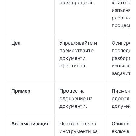
чрез процеси.
който се
изпълняв
работнит
процеси.
Цел
Управлявайте и
Осигурет
премествайте
последов
документи
разбиран
ефективно.
изпълнени
задачите.
Пример
Процес на
Писмена 
одобрение на
одобрява
документи.
документ
Автоматизация
Често включва
Обикнове
инструменти за
включва