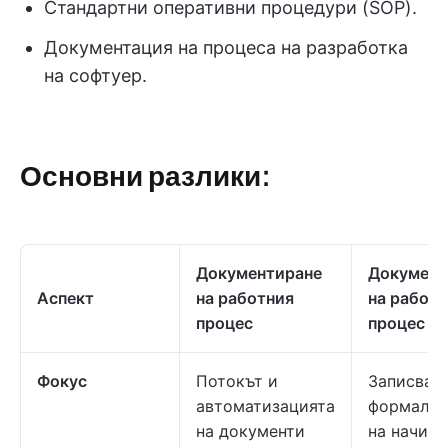
Стандартни оперативни процедури (SOP).
Документация на процеса на разработка
на софтуер.
Основни разлики:
Документиране
Документ
Аспект
на работния
на работ
процес
процес
Фокус
Потокът и
Записван
автоматизацията
формализ
на документи
на начина