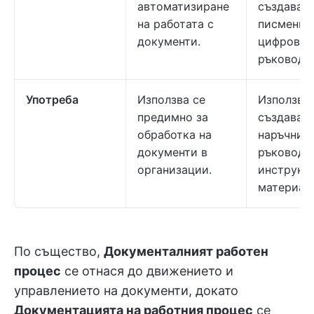
автоматизиране
създаване
на работата с
писмени 
документи.
цифрови
ръководс
Употреба
Използва се
Използва 
предимно за
създаване
обработка на
наръчниц
документи в
ръководс
организации.
инструкт
материал
По същество,
Документалният работен
процес
се отнася до движението и
управлението на документи, докато
Документацията на работния процес
се