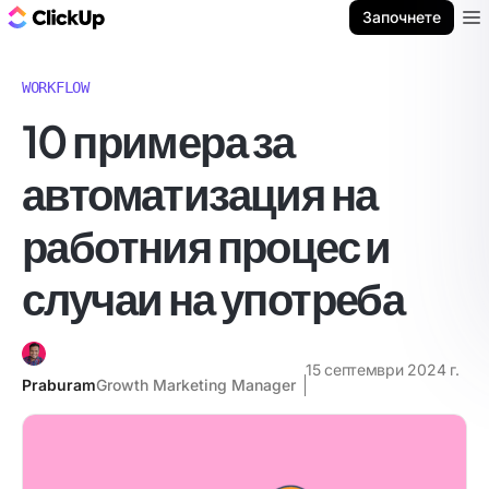
ClickUp блог
Започнете
Ope
WORKFLOW
10 примера за
автоматизация на
работния процес и
случаи на употреба
15 септември 2024 г.
Praburam
Growth Marketing Manager