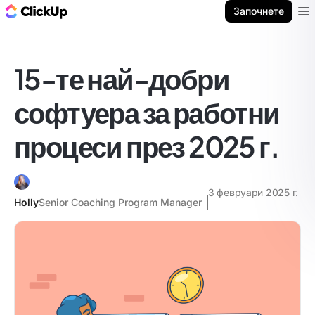
ClickUp блог
Започнете
Ope
15-те най-добри
софтуера за работни
процеси през 2025 г.
3 февруари 2025 г.
Holly
Senior Coaching Program Manager