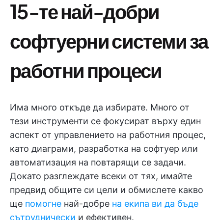
15-те най-добри
софтуерни системи за
работни процеси
Има много откъде да избирате. Много от
тези инструменти се фокусират върху един
аспект от управлението на работния процес,
като диаграми, разработка на софтуер или
автоматизация на повтарящи се задачи.
Докато разглеждате всеки от тях, имайте
предвид общите си цели и обмислете какво
ще
помогне
най-добре
на екипа ви да бъде
сътруднически
и ефективен.