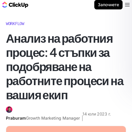
ClickUp блог
Започнете
Ope
WORKFLOW
Анализ на работния
процес: 4 стъпки за
подобряване на
работните процеси на
вашия екип
14 юли 2023 г.
Praburam
Growth Marketing Manager