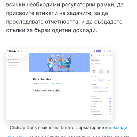
всички необходими регулаторни рамки, да
присвоите етикети на задачите, за да
проследявате отчетността, и да създадете
стъпки за бързи одитни доклади.
ClickUp Docs позволява богато форматиране и
команди