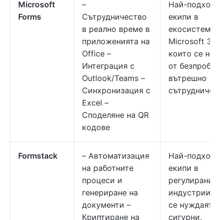
Microsoft
–
Най-подходя
Forms
Сътрудничество
екипи в
в реално време в
екосистемат
приложенията на
Microsoft 365
Office –
които се ну
Интеграция с
от безпробл
Outlook/Teams –
вътрешно
Синхронизация с
сътрудничес
Excel –
Споделяне на QR
кодове
Formstack
– Автоматизация
Най-подходя
на работните
екипи в
процеси и
регулирани
генериране на
индустрии, 
документи –
се нуждаят о
Криптиране на
сигурни,