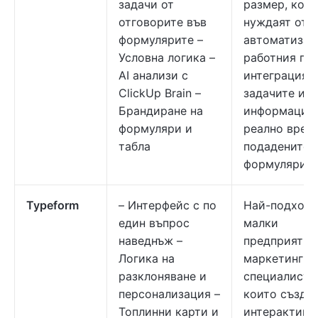
задачи от
размер, коит
отговорите във
нуждаят от
формулярите –
автоматизац
Условна логика –
работния про
AI анализи с
интеграция 
ClickUp Brain –
задачите и
Брандиране на
информация 
формуляри и
реално врем
табла
подадените
формуляри.
Typeform
– Интерфейс с по
Най-подходя
един въпрос
малки
наведнъж –
предприятия
Логика на
маркетинг
разклоняване и
специалисти
персонализация –
които създа
Топлинни карти и
интерактивн