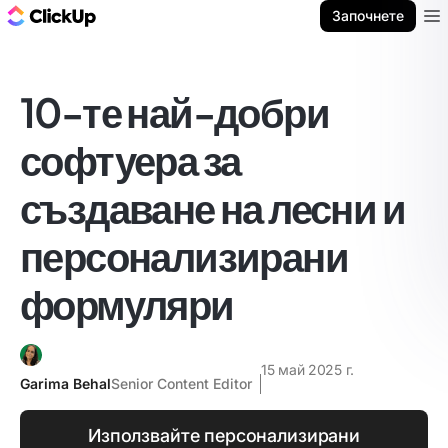
ClickUp блог
Започнете
Ope
10-те най-добри
софтуера за
създаване на лесни и
персонализирани
формуляри
15 май 2025 г.
Garima Behal
Senior Content Editor
Използвайте персонализирани