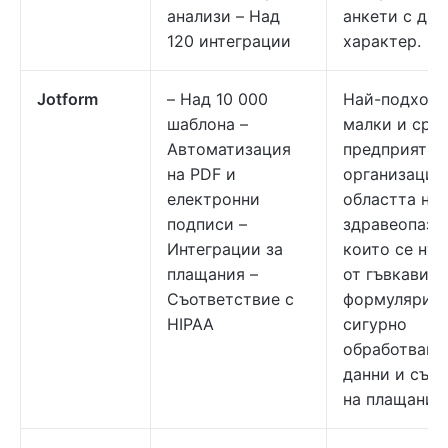
анализи – Над
анкети с диа
120 интеграции
характер.
Jotform
– Над 10 000
Най-подходя
шаблона –
малки и сре
Автоматизация
предприятия
на PDF и
организации
електронни
областта на
подписи –
здравеопазв
Интеграции за
които се ну
плащания –
от гъвкави
Съответствие с
формуляри,
HIPAA
сигурно
обработване
данни и съб
на плащания.