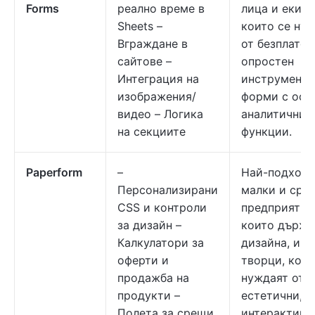
Forms
реално време в
лица и екипи
Sheets –
които се ну
Вграждане в
от безплатен
сайтове –
опростен
Интеграция на
инструмент 
изображения/
форми с осн
видео – Логика
аналитични
на секциите
функции.
Paperform
–
Най-подходя
Персонализирани
малки и сре
CSS и контроли
предприятия
за дизайн –
които държа
Калкулатори за
дизайна, и
оферти и
творци, коит
продажба на
нуждаят от
продукти –
естетични,
Полета за срещи
интерактивн