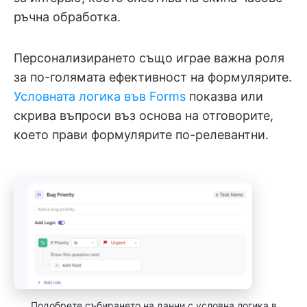
ръчна обработка.
Персонализирането също играе важна роля
за по-голямата ефективност на формулярите.
Условната логика във Forms
показва или
скрива въпроси въз основа на отговорите,
което прави формулярите по-релевантни.
Подобрете събирането на данни с условна логика в