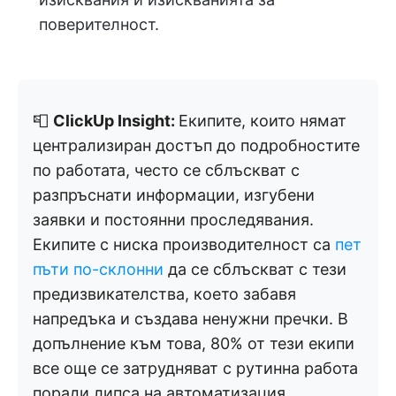
поверителност.
📮
ClickUp Insight:
Екипите, които нямат
централизиран достъп до подробностите
по работата, често се сблъскват с
разпръснати информации, изгубени
заявки и постоянни проследявания.
Екипите с ниска производителност са
пет
пъти по-склонни
да се сблъскват с тези
предизвикателства, което забавя
напредъка и създава ненужни пречки. В
допълнение към това, 80% от тези екипи
все още се затрудняват с рутинна работа
поради липса на автоматизация.