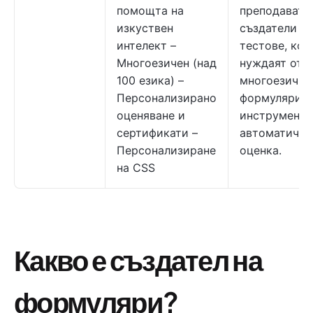
помощта на
преподавате
изкуствен
създатели на
интелект –
тестове, кои
Многоезичен (над
нуждаят от
100 езика) –
многоезични
Персонализирано
формуляри и
оценяване и
инструменти
сертификати –
автоматична
Персонализиране
оценка.
на CSS
Какво е създател на
формуляри?