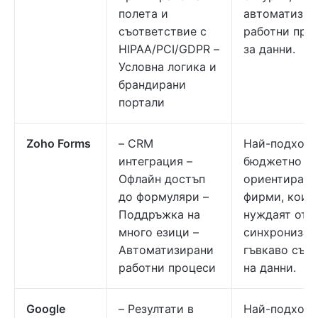
полета и
автоматизир
съответствие с
работни про
HIPAA/PCI/GDPR –
за данни.
Условна логика и
брандирани
портали
Zoho Forms
– CRM
Най-подходя
интеграция –
бюджетно
Офлайн достъп
ориентирани
до формуляри –
фирми, коит
Поддръжка на
нуждаят от 
много езици –
синхронизац
Автоматизирани
гъвкаво съб
работни процеси
на данни.
Google
– Резултати в
Най-подходя