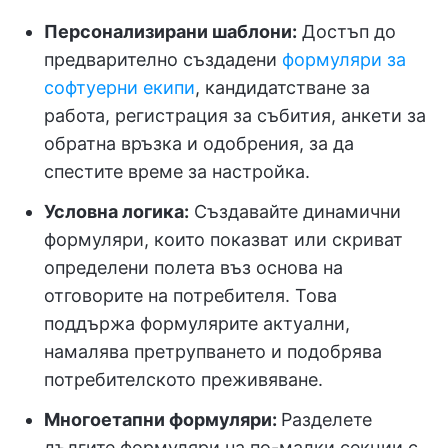
Персонализирани шаблони:
Достъп до
предварително създадени
формуляри за
софтуерни екипи
, кандидатстване за
работа, регистрация за събития, анкети за
обратна връзка и одобрения, за да
спестите време за настройка.
Условна логика:
Създавайте динамични
формуляри, които показват или скриват
определени полета въз основа на
отговорите на потребителя. Това
поддържа формулярите актуални,
намалява претрупването и подобрява
потребителското преживяване.
Многоетапни формуляри:
Разделете
дългите формуляри на по-малки секции с