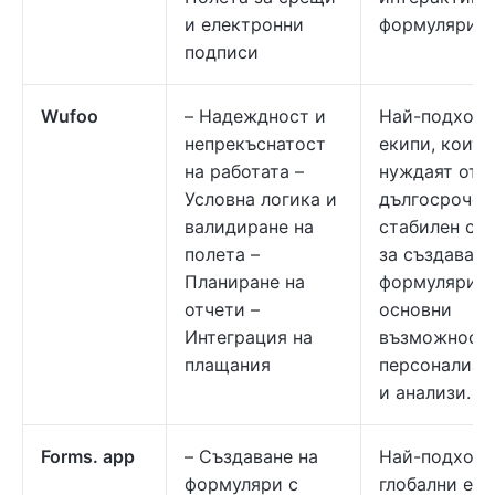
и електронни
формуляри.
подписи
Wufoo
– Надеждност и
Най-подходя
непрекъснатост
екипи, които
на работата –
нуждаят от
Условна логика и
дългосрочен
валидиране на
стабилен со
полета –
за създаване
Планиране на
формуляри с
отчети –
основни
Интеграция на
възможности
плащания
персонализи
и анализи.
Forms. app
– Създаване на
Най-подходя
формуляри с
глобални еки