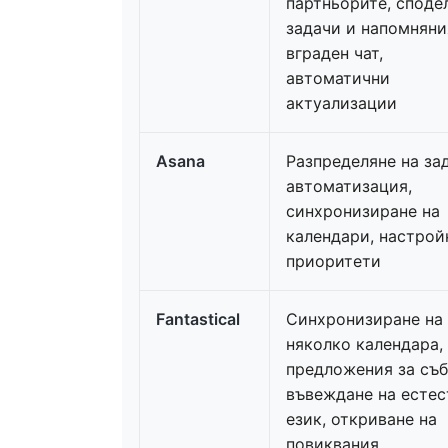
партньорите, споде
задачи и напомняни
вграден чат,
автоматични
актуализации
Asana
Разпределяне на за
автоматизация,
синхронизиране на
календари, настрой
приоритети
Fantastical
Синхронизиране на
няколко календара,
предложения за съб
въвеждане на естес
език, откриване на
повиквания