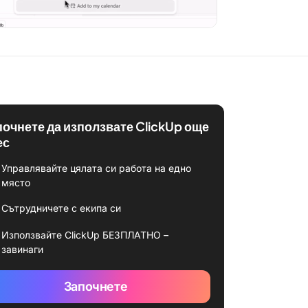
почнете да използвате ClickUp още
ес
Управлявайте цялата си работа на едно
място
Сътрудничете с екипа си
Използвайте ClickUp БЕЗПЛАТНО –
завинаги
Започнете