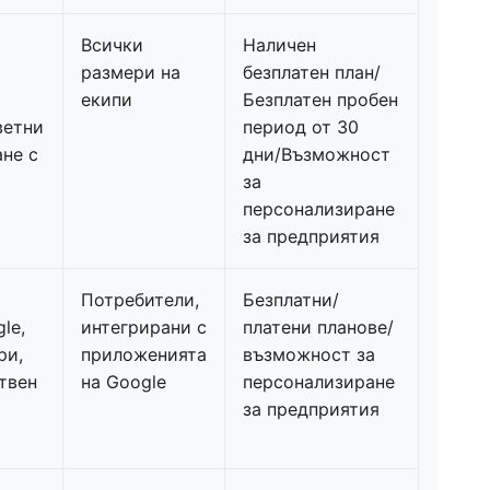
Всички
Наличен
размери на
безплатен план/
екипи
Безплатен пробен
ветни
период от 30
ане с
дни/Възможност
за
персонализиране
за предприятия
Потребители,
Безплатни/
le,
интегрирани с
платени планове/
ри,
приложенията
възможност за
твен
на Google
персонализиране
за предприятия