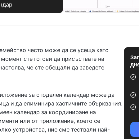
ендар
семейство често може да се усеща като
За
н момент сте готови да присъствате на
дн
настоява, че сте обещали да заведете
риложение за споделен календар може да
ица и да елиминира хаотичните обърквания.
меен календар за координиране на
менти или от приложение, което се
лко устройства, ние сме тествали най-