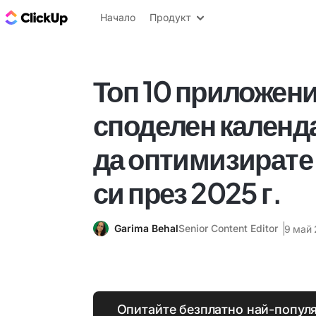
ClickUp блог
Начало
Продукт
Топ 10 приложени
споделен календа
да оптимизирате
си през 2025 г.
Garima Behal
Senior Content Editor
9 май 
Опитайте безплатно най-попул