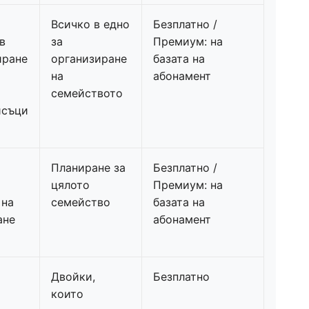
Всичко в едно
Безплатно /
в
за
Премиум: на
иране
организиране
базата на
на
абонамент
семейството
исъци
Планиране за
Безплатно /
цялото
Премиум: на
 на
семейство
базата на
ане
абонамент
Двойки,
Безплатно
които