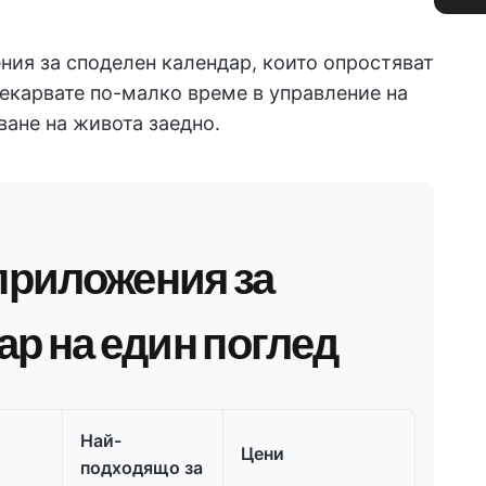
ния за споделен календар, които опростяват
рекарвате по-малко време в управление на
ване на живота заедно.
приложения за
ар на един поглед
Най-
Цени
подходящо за