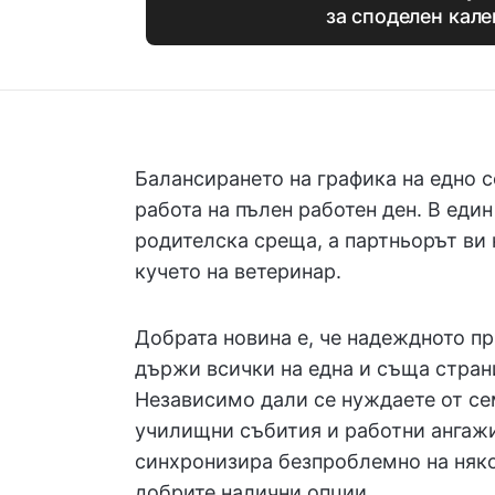
за споделен кал
Балансирането на графика на едно 
работа на пълен работен ден. В еди
родителска среща, а партньорът ви 
кучето на ветеринар.
Добрата новина е, че надеждното п
държи всички на една и съща стран
Независимо дали се нуждаете от се
училищни събития и работни ангажи
синхронизира безпроблемно на няко
добрите налични опции.