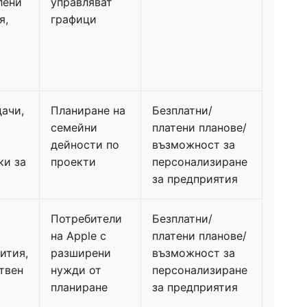
лени
управляват
я,
графици
дачи,
Планиране на
Безплатни/
семейни
платени планове/
дейности по
възможност за
ки за
проекти
персонализиране
за предприятия
Потребители
Безплатни/
на Apple с
платени планове/
ития,
разширени
възможност за
твен
нужди от
персонализиране
планиране
за предприятия