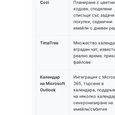
Cozi
Планиране с цветни
кодове, споделени
списъци със задачи
покупки, седмични
имейли с дневен ре
TimeTree
Множество календа
вграден чат, извест
реално време, прик
файлове
Календар
Интеграция с Micros
на Microsoft
365, търсене в
Outlook
календара, поддръ
на няколко календа
синхронизиране на
имейли/събития