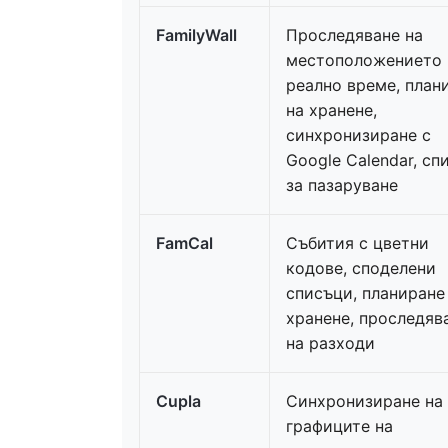
FamilyWall
Проследяване на
местоположението 
реално време, план
на хранене,
синхронизиране с
Google Calendar, сп
за пазаруване
FamCal
Събития с цветни
кодове, споделени
списъци, планиране
хранене, проследяв
на разходи
Cupla
Синхронизиране на
графиците на