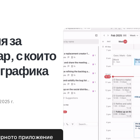
я за
р, с които
 графика
2025 г.
ярното приложение