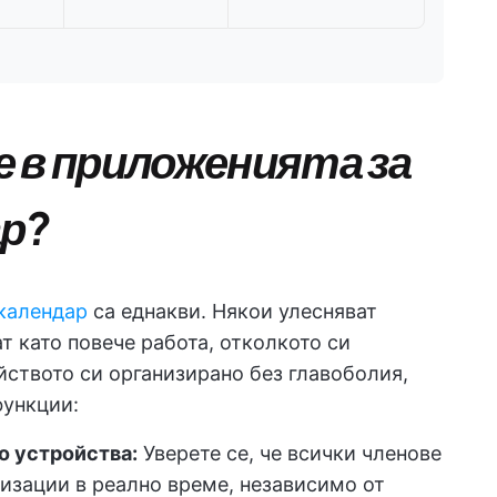
е в приложенията за
ар?
календар
са еднакви. Някои улесняват
т като повече работа, отколкото си
йството си организирано без главоболия,
функции:
 устройства:
Уверете се, че всички членове
изации в реално време, независимо от