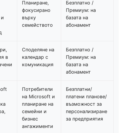
Планиране,
Безплатно /
фокусирано
Премиум: на
 и
върху
базата на
семейството
абонамент
д
ри,
Споделяне на
Безплатно /
ия в
календар с
Премиум: на
ачени
комуникация
базата на
абонамент
oft
Потребители
Безплатни/
на Microsoft и
платени планове/
жка
планиране на
възможност за
ра,
семейни и
персонализиране
бизнес
за предприятия
ангажименти