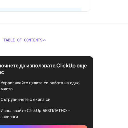
TABLE OF CONTENTS
почнете да използвате ClickUp още
ес
Управлявайте цялата си работа на едно
място
Сътрудничете с екипа си
Използвайте ClickUp БЕЗПЛАТНО –
завинаги