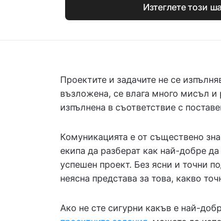
Изтеглете този ш
Проектите и задачите не се изпълня
възложена, се влага много мисъл и р
изпълнена в съответствие с поставе
Комуникацията е от съществено знач
екипа да разберат как най-добре да
успешен проект. Без ясни и точни п
неясна представа за това, какво точ
Ако не сте сигурни какъв е най-доб