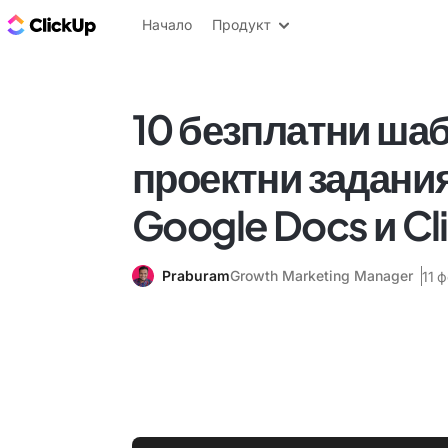
ClickUp блог
Начало
Продукт
10 безплатни шаб
проектни задани
Google Docs и Cl
Praburam
Growth Marketing Manager
11 