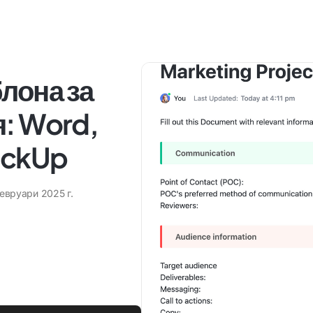
лона за
я: Word,
ickUp
февруари 2025 г.