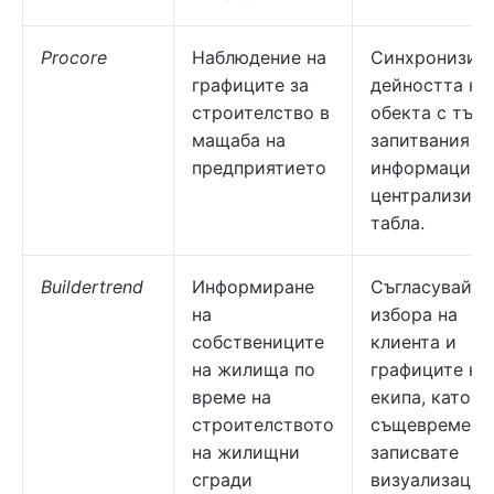
Procore
Наблюдение на
Синхронизир
графиците за
дейността на
строителство в
обекта с търг
мащаба на
запитвания за
предприятието
информация 
централизира
табла.
Buildertrend
Информиране
Съгласувайте
на
избора на
собствениците
клиента и
на жилища по
графиците на
време на
екипа, като
строителството
същевременн
на жилищни
записвате
сгради
визуализации