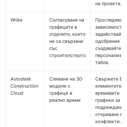
на проекта.
Wrike
Съгласуване на
Проследявай
графиците в
зависимости,
отделите, които
задействайте
не са свързани
одобрения и
със
създавайте
строителството
персонализир
табла.
Autodesk
Сливане на 3D
Свържете BI
Construction
модели с
елементите с
Cloud
графици в
времевите
реално време
графики за т
подреждане 
откриване на
конфликти.