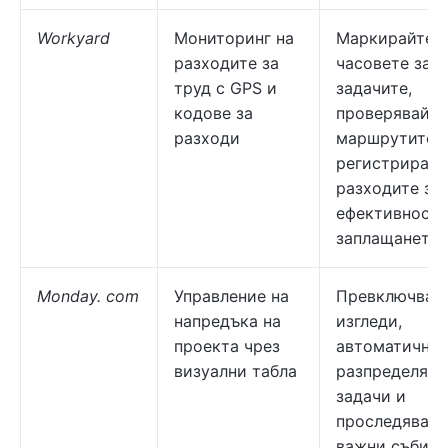
Workyard
Мониторинг на
Маркирайте
разходите за
часовете за
труд с GPS и
задачите,
кодове за
проверявайте
разходи
маршрутите 
регистрирайт
разходите за
ефективност 
заплащането.
Monday. com
Управление на
Превключвай
напредъка на
изгледи,
проекта чрез
автоматично
визуални табла
разпределяйт
задачи и
проследявайт
важни събити