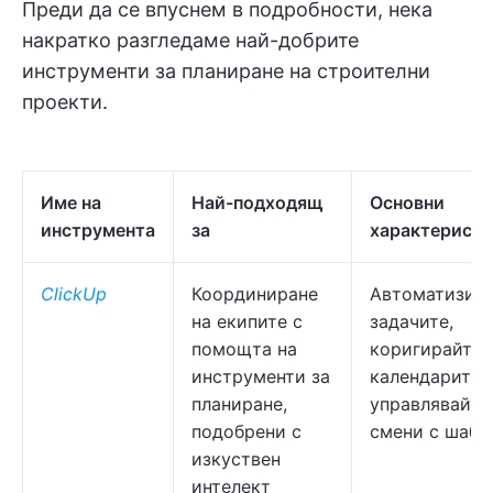
Преди да се впуснем в подробности, нека
накратко разгледаме най-добрите
инструменти за планиране на строителни
проекти.
Име на
Най-подходящ
Основни
инструмента
за
характерист
ClickUp
Координиране
Автоматизир
на екипите с
задачите,
помощта на
коригирайте
инструменти за
календарите 
планиране,
управлявайте
подобрени с
смени с шабл
изкуствен
интелект