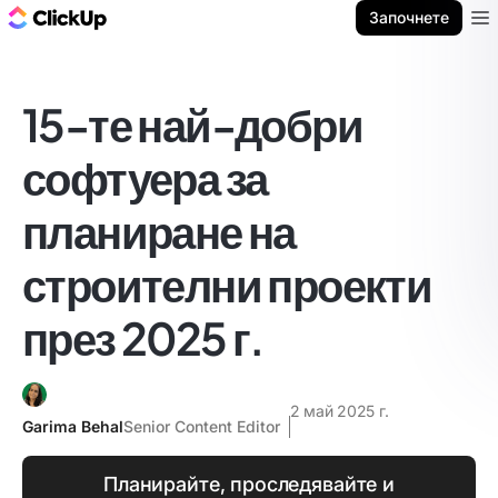
ClickUp блог
Започнете
Ope
15-те най-добри
софтуера за
планиране на
строителни проекти
през 2025 г.
2 май 2025 г.
Garima Behal
Senior Content Editor
Планирайте, проследявайте и