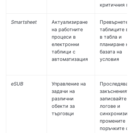
критичния път
Smartsheet
Актуализиране
Превърнете
на работните
таблиците в E
процеси в
в табла и
електронни
планиране на
таблици с
базата на
автоматизация
условия
eSUB
Управление на
Проследявай
задачи на
закъсненията,
различни
записвайте
обекти за
логове и
търговци
синхронизира
промените в
поръчките с