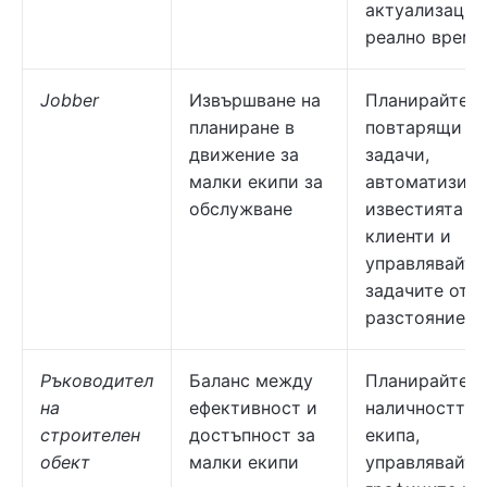
актуализации
реално време
Jobber
Извършване на
Планирайте
планиране в
повтарящи се
движение за
задачи,
малки екипи за
автоматизира
обслужване
известията за
клиенти и
управлявайте
задачите от
разстояние.
Ръководител
Баланс между
Планирайте
на
ефективност и
наличността 
строителен
достъпност за
екипа,
обект
малки екипи
управлявайте