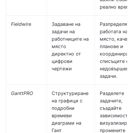
реално време
Fieldwire
Задаване на
Разпределяйт
задачи на
работата на
работниците на
място, качва
място
планове и
директно от
координирай
цифрови
списъците с
чертежи
недовършени
задачи.
GanttPRO
Структуриране
Разделете
на графици с
задачите,
подробни
създайте
времеви
зависимости 
диаграми на
визуализирай
Гант
промените в