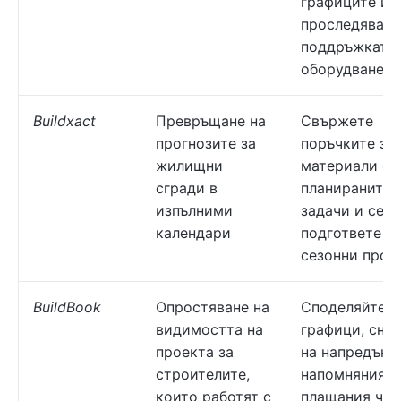
графиците и
проследявайт
поддръжката 
оборудването
Buildxact
Превръщане на
Свържете
прогнозите за
поръчките за
жилищни
материали с
сгради в
планираните
изпълними
задачи и се
календари
подгответе за
сезонни пром
BuildBook
Опростяване на
Споделяйте
видимостта на
графици, сни
проекта за
на напредъка
строителите,
напомняния з
които работят с
плащания чре