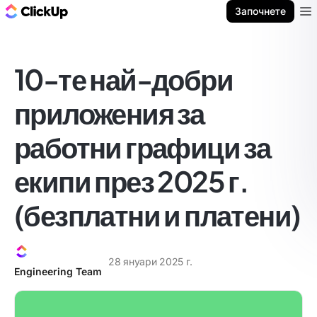
ClickUp блог
Започнете
Ope
10-те най-добри
приложения за
работни графици за
екипи през 2025 г.
(безплатни и платени)
28 януари 2025 г.
Engineering Team