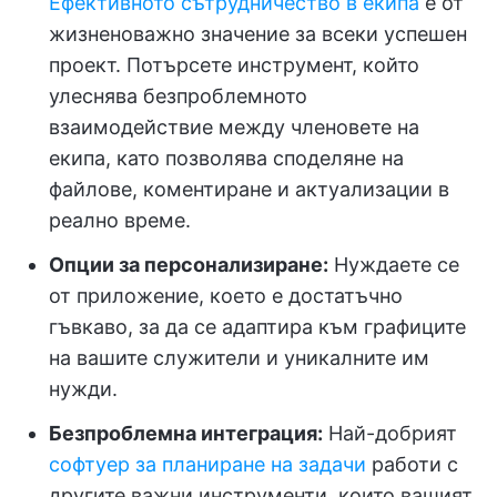
Ефективното сътрудничество в екипа
е от
жизненоважно значение за всеки успешен
проект. Потърсете инструмент, който
улеснява безпроблемното
взаимодействие между членовете на
екипа, като позволява споделяне на
файлове, коментиране и актуализации в
реално време.
Опции за персонализиране:
Нуждаете се
от приложение, което е достатъчно
гъвкаво, за да се адаптира към графиците
на вашите служители и уникалните им
нужди.
Безпроблемна интеграция:
Най-добрият
софтуер за планиране на задачи
работи с
другите важни инструменти, които вашият