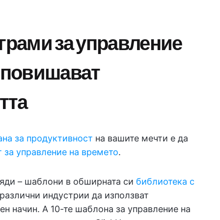
аграми за управление
о повишават
тта
ана за продуктивност
на вашите мечти е да
 за управление на времето
.
иляди – шаблони в обширната си
библиотека с
т различни индустрии да използват
н начин. А 10-те шаблона за управление на