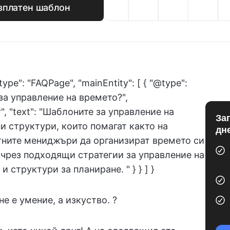
езплатен шаблон
type": "FAQPage", "mainEntity": [ { "@type":
 за управление на времето?",
", "text": "Шаблоните за управление на
За
и структури, които помагат както на
дн
ктните мениджъри да организират времето си
чрез подходящи стратегии за управление на
 структури за планиране. " } } ] }
е е умение, а изкуство. ?