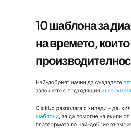
10 шаблона за ди
на времето, коит
производителнос
Най-добрият начин да създадете
пл
започнете с подходящия
инструмент
ClickUp разполага с хиляди – да, х
шаблони
, за да помогне на екипи о
платформата по най-добрия възможе