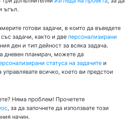
 три допълнителни
изгледа на проекта
, за да
и ъгъл.
америте готови задачи, в които да въведете
със задачи, както и две
персонализирани
ния ден и тип дейност за всяка задача.
а дневен планирач, можете да
ерсонализирани статуса на задачите
и
а управлявате всичко, което ви предстои
нете? Няма проблем! Прочетете
Doc
, за да започнете да използвате този
ния начин.