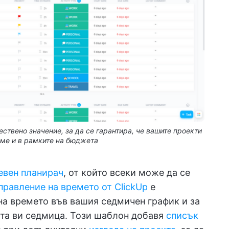
ествено значение, за да се гарантира, че вашите проекти
ме и в рамките на бюджета
евен планирач
, от който всеки може да се
правление на времето от ClickUp
е
на времето във вашия седмичен график и за
та ви седмица. Този шаблон добавя
списък