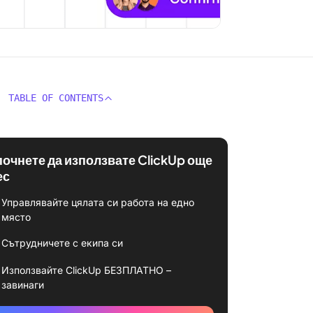
TABLE OF CONTENTS
почнете да използвате ClickUp още
ес
Управлявайте цялата си работа на едно
място
Сътрудничете с екипа си
Използвайте ClickUp БЕЗПЛАТНО –
завинаги