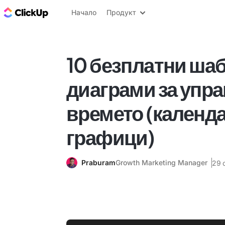
ClickUp блог
Начало
Продукт
10 безплатни шаб
диаграми за упра
времето (календа
графици)
Praburam
Growth Marketing Manager
29 