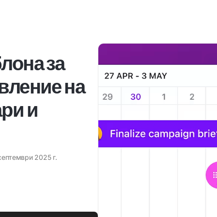
лона за
вление на
ри и
септември 2025 г.