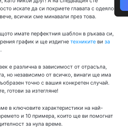
и, като никой друг! А на следващия сте
осто искате да си покриете главата с одеяло
овече, всички сме минавали през това.
ащото имате перфектния шаблон в ръкава си,
арения график и ще издигне
техниките
ви
за
.
век е различна в зависимост от отрасъла,
а, но независимо от всичко, винаги ще има
ъобразен точно с вашия конкретен случай.
, готови за изтегляне!
аме в ключовите характеристики на най-
времето и 10 примера, които ще ви помогнат
ителност за нула време.