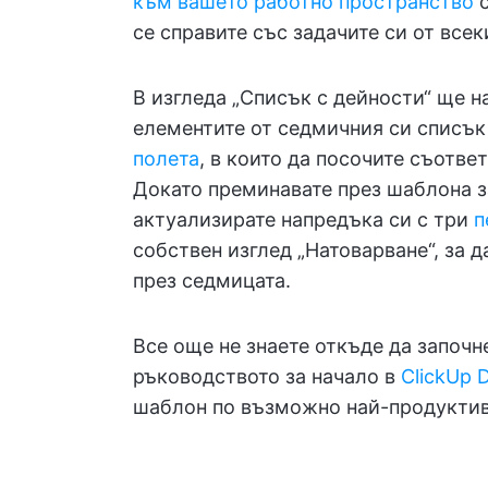
към вашето работно пространство
с
се справите със задачите си от всек
В изгледа „Списък с дейности“ ще н
елементите от седмичния си списък 
полета
, в които да посочите съответ
Докато преминавате през шаблона з
актуализирате напредъка си с три
п
собствен изглед „Натоварване“, за д
през седмицата.
Все още не знаете откъде да започ
ръководството за начало в
ClickUp 
шаблон по възможно най-продуктив