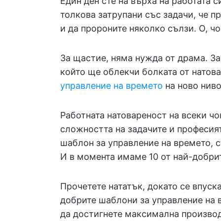
Един ден сте на върха на работата с
толкова затрупани със задачи, че пр
и да пророните няколко сълзи. О, ч
За щастие, няма нужда от драма. З
който ще облекчи болката от натов
управление на времето
на ново ниво
Работната натовареност на всеки чо
сложността на задачите и професият
шаблон за управление на времето, с
И в момента имаме 10 от най-добрите
Прочетете нататък, докато се впуск
добрите шаблони за управление на 
да достигнете максимална производ