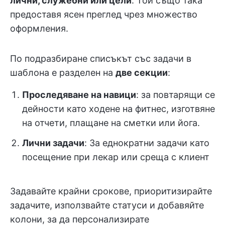
лични, служебни или цели
. Той също така
предоставя ясен преглед чрез множество
оформления.
По подразбиране списъкът със задачи в
шаблона е разделен на
две секции
:
Проследяване на навици
: за повтарящи се
дейности като ходене на фитнес, изготвяне
на отчети, плащане на сметки или йога.
Лични задачи
: За еднократни задачи като
посещение при лекар или среща с клиент
Задавайте крайни срокове, приоритизирайте
задачите, използвайте статуси и добавяйте
колони, за да персонализирате