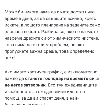
Може би никога няма да имате достатъчно
време в деня, за да свършите всичко, което
искате, а лошото планиране на задачите само
влошава нещата. Разбира се, ако не вземете
навреме дрехите си от химическото чистене,
това няма да е голям проблем, но ако
пропуснете важна среща, това определено
ще е!
Ако имате хаотичен график, е изключително
важно да
станете господар на времето си, а
не негов затворник
. Ето тук ежедневниците
и шаблоните за ежедневници идват на
помощ, за да ви спасят деня, в най-
буквалния смисъл!