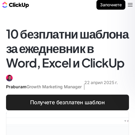
ClickUp блог
Започнете
Ope
10 безплатни шаблона
за ежедневник в
Word, Excel и ClickUp
22 април 2025 г.
Praburam
Growth Marketing Manager
Получете безплатен шаблон