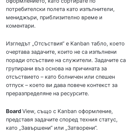
оформлението, като сортирате по
потребителски полета като изпълнители,
мениджъри, приблизително време и
коментари.
Изгледът „Отсъствия“ е Kanban табло, което
очертава задачите, които не са изпълнени
поради отсъствие на служители. Задачите са
групирани въз основа на причината за
отсъствието – като болничен или спешен
отпуск – което ви дава повече контекст за
преразпределяне на ресурсите.
Board
View, също с Kanban оформление,
представя задачите според техния статус,
като „Завършени“ или „Затворени“.