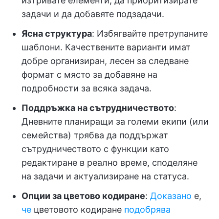
изтривате елементи, да приоритизирате
задачи и да добавяте подзадачи.
Ясна структура
: Избягвайте претрупаните
шаблони. Качествените варианти имат
добре организиран, лесен за следване
формат с място за добавяне на
подробности за всяка задача.
Поддръжка на сътрудничеството
:
Дневните планиращи за големи екипи (или
семейства) трябва да поддържат
сътрудничеството с функции като
редактиране в реално време, споделяне
на задачи и актуализиране на статуса.
Опции за цветово кодиране
:
Доказано
е,
че
цветовото кодиране
подобрява