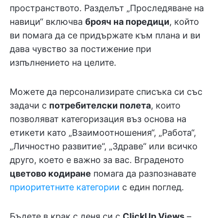
пространството. Разделът „Проследяване на
навици“ включва
брояч на поредици
, който
ви помага да се придържате към плана и ви
дава чувство за постижение при
изпълнението на целите.
Можете да персонализирате списъка си със
задачи с
потребителски полета
, които
позволяват категоризация въз основа на
етикети като „Взаимоотношения“, „Работа“,
„Личностно развитие“, „Здраве“ или всичко
друго, което е важно за вас. Вграденото
цветово кодиране
помага да разпознавате
приоритетните категории
с един поглед.
Бъдете в крак с деня си с
ClickUp Views
–