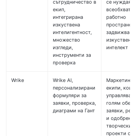
сътрудничество в
се нуждаят 
екип,
всеобхватн
интегрирана
работно
изкуствена
пространст
интелигентност,
задвижвано
множество
изкуствен
изгледи,
интелект
инструменти за
проверка
Wrike
Wrike AI,
Маркетинг
персонализирани
екипи, коит
формуляри за
управляват
заявки, проверка,
голям обем
диаграми на Гант
заявки, рес
и одобрения
творчески
проекти с