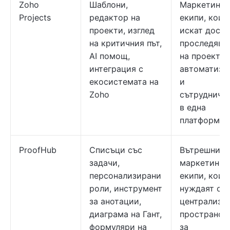
Zoho
Шаблони,
Маркетинг
Projects
редактор на
екипи, коит
проекти, изглед
искат дост
на критичния път,
проследява
AI помощ,
на проекти,
интеграция с
автоматиза
екосистемата на
и
Zoho
сътрудниче
в една
платформа
ProofHub
Списъци със
Вътрешни
задачи,
маркетинго
персонализирани
екипи, коит
роли, инструмент
нуждаят от
за анотации,
централизи
диаграма на Гант,
пространст
формуляри на
за