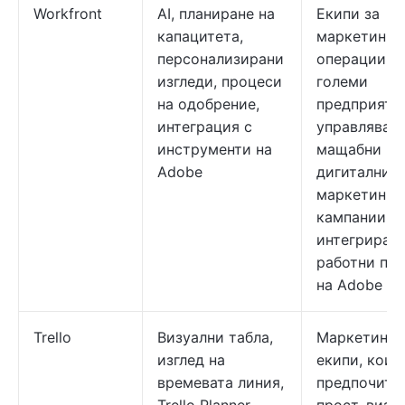
Workfront
AI, планиране на
Екипи за
капацитета,
маркетинго
персонализирани
операции в
изгледи, процеси
големи
на одобрение,
предприяти
интеграция с
управляващ
инструменти на
мащабни
Adobe
дигитални
маркетинго
кампании с
интегриран
работни по
на Adobe
Trello
Визуални табла,
Маркетинг
изглед на
екипи, коит
времевата линия,
предпочита