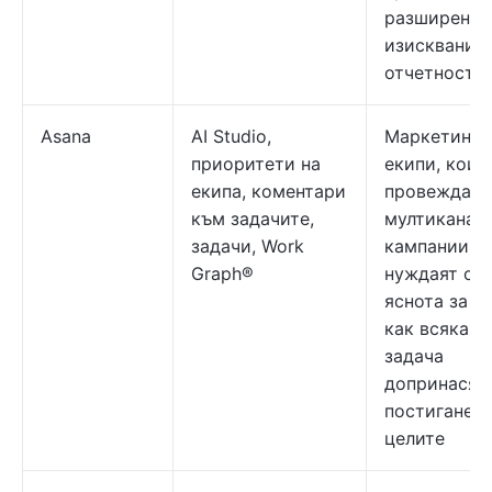
разширени
изисквания 
отчетност
Asana
AI Studio,
Маркетинг
приоритети на
екипи, коит
екипа, коментари
провеждат
към задачите,
мултиканал
задачи, Work
кампании и 
Graph®
нуждаят от
яснота за т
как всяка
задача
допринася 
постигането
целите