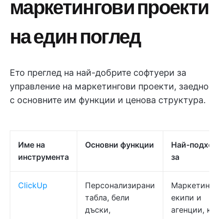
маркетингови проекти
на един поглед
Ето преглед на най-добрите софтуери за
управление на маркетингови проекти, заедно
с основните им функции и ценова структура.
Име на
Основни функции
Най-подхо
инструмента
за
ClickUp
Персонализирани
Маркетинг
табла, бели
екипи и
дъски,
агенции, ко