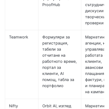
ProofHub
сътрудничес
дискусии и
творчески
проверки
Teamwork
Формуляри за
Маркетинго
регистрация,
агенции, ко
табели за
управляват
отчитане на
работата с
работното време,
клиенти,
портал за
авансови
клиенти, AI
плащания и
помощ, табла за
фактури, ка
портфолио
и планиран
на кампани
Nifty
Orbit AI, изглед
Маркетинг