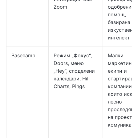
Zoom
одобрение 
помощ,
базирана на
изкуствен
интелект
Basecamp
Режим „Фокус“,
Малки
Doors, меню
маркетинго
„Hey“, споделени
екипи и
календари, Hill
стартиращи
Charts, Pings
компании,
които искат
лесно
проследява
на проекти 
комуникаци