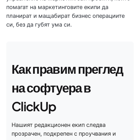
помагат на маркетинговите екипи да
планират и мащабират бизнес операциите
си, без да губят ума си.
Как правим преглед
на софтуера в
ClickUp
Нашият редакционен екип следва
прозрачен, подкрепен с проучвания и