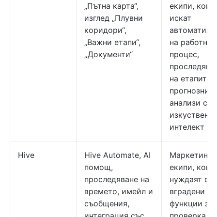
„Пътна карта“,
екипи, коит
изглед „Плувни
искат
коридори“,
автоматиза
„Важни етапи“,
на работния
„Документи“
процес,
проследява
на етапите 
прогнозни
анализи с
изкуствен
интелект
Hive
Hive Automate, AI
Маркетинг
помощ,
екипи, коит
проследяване на
нуждаят от
времето, имейл и
вградени
съобщения,
функции за
интеграция със
проверка,