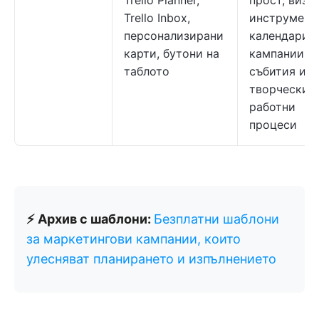
Trello Planner,
прост, визу
Trello Inbox,
инструмент
персонализирани
календари 
карти, бутони на
кампании,
таблото
събития и
творчески
работни
процеси
⚡ Архив с шаблони:
Безплатни шаблони
за маркетингови кампании, които
улесняват планирането и изпълнението