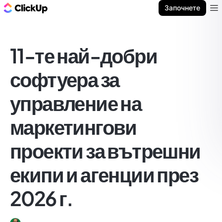
ClickUp блог
Започнете
Ope
11-те най-добри
софтуера за
управление на
маркетингови
проекти за вътрешни
екипи и агенции през
2026 г.