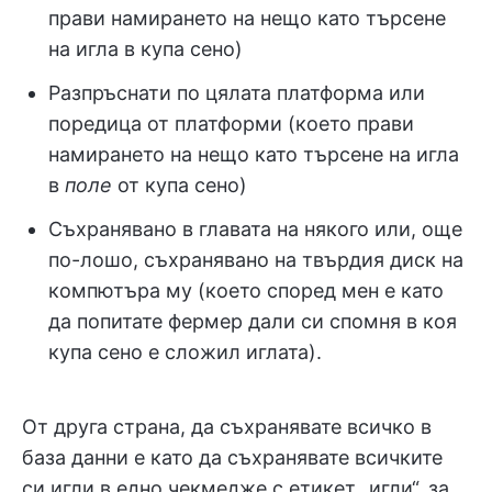
прави намирането на нещо като търсене
на игла в купа сено)
Разпръснати по цялата платформа или
поредица от платформи (което прави
намирането на нещо като търсене на игла
в
поле
от купа сено)
Съхранявано в главата на някого или, още
по-лошо, съхранявано на твърдия диск на
компютъра му (което според мен е като
да попитате фермер дали си спомня в коя
купа сено е сложил иглата).
От друга страна, да съхранявате всичко в
база данни е като да съхранявате всичките
си игли в едно чекмедже с етикет „игли“, за