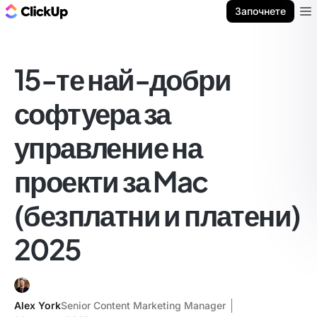
ClickUp блог
Започнете
Ope
15-те най-добри
софтуера за
управление на
проекти за Mac
(безплатни и платени)
2025
Alex York
Senior Content Marketing Manager