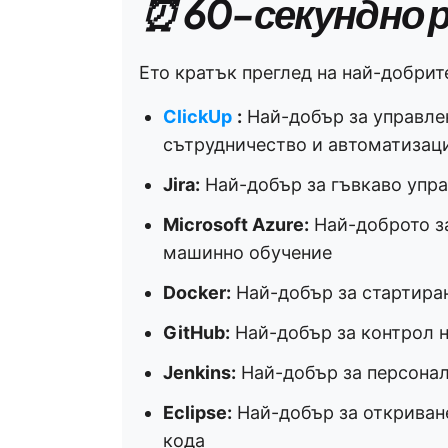
⏰ 60-секундно 
Ето кратък преглед на най-добрит
ClickUp
:
Най-добър за управлен
сътрудничество и автоматизаци
Jira:
Най-добър за гъвкаво упра
Microsoft Azure:
Най-доброто за
машинно обучение
Docker:
Най-добър за стартира
GitHub:
Най-добър за контрол н
Jenkins:
Най-добър за персонал
Eclipse:
Най-добър за откриване
кода