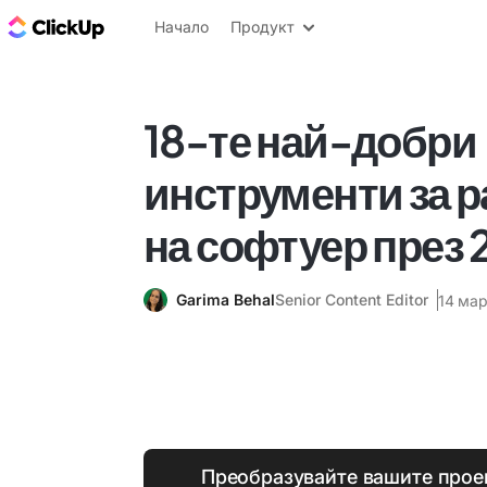
ClickUp блог
Начало
Продукт
18-те най-добри
инструменти за р
на софтуер през 2
Garima Behal
Senior Content Editor
14 мар
Преобразувайте вашите прое