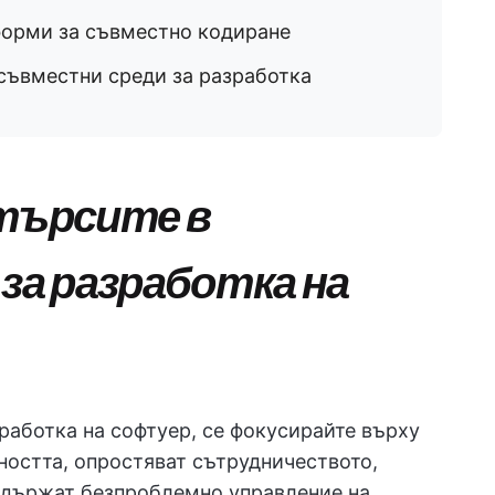
форми за съвместно кодиране
съвместни среди за разработка
 търсите в
а разработка на
работка на софтуер, се фокусирайте върху
ността, опростяват сътрудничеството,
ддържат безпроблемно управление на