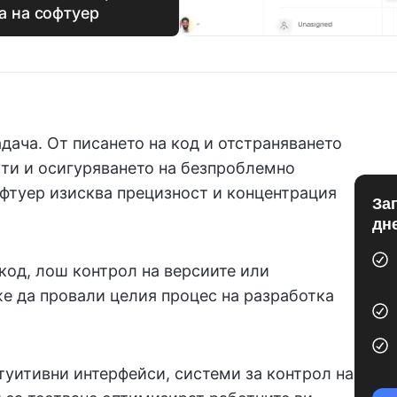
а на софтуер
адача. От писането на код и отстраняването
кти и осигуряването на безпроблемно
офтуер изисква прецизност и концентрация
За
дн
код, лош контрол на версиите или
е да провали целия процес на разработка
уитивни интерфейси, системи за контрол на