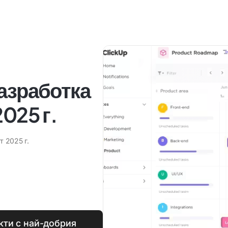
азработка
025 г.
т 2025 г.
кти с най-добрия