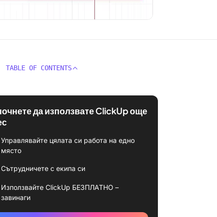
TABLE OF CONTENTS
почнете да използвате ClickUp още
ес
Управлявайте цялата си работа на едно
място
Сътрудничете с екипа си
Използвайте ClickUp БЕЗПЛАТНО –
завинаги