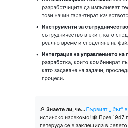
разработчиците да изпълняват тес
този начин гарантират качеството
Инструменти за сътрудничество
сътрудничество в екип, като спо
реално време и споделяне на файл
Интеграция на управлението на 
разработка, които комбинират гъ
като задаване на задачи, просле
процеси.
🔎
Знаете ли, че...
Първият „ бъг” 
истинско насекомо! 🐜 През 1947 
пеперуда се е заклещила в релето