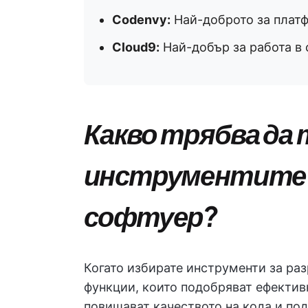
Codenvy:
Най-доброто за плат
Cloud9:
Най-добър за работа в 
Какво трябва да
инструментите з
софтуер?
Когато избирате инструменти за раз
функции, които подобряват ефектив
повишават качеството на кода и по