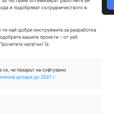
 за тестване оптимизират работните ви
кода и подобряват сътрудничеството в
8-те най-добри инструмента за разработка
 подобрите вашите проекти – от уеб
Прочетете нататък! 🚀
 се, че пазарът на софтуерно
илиона долара до 2027 г.