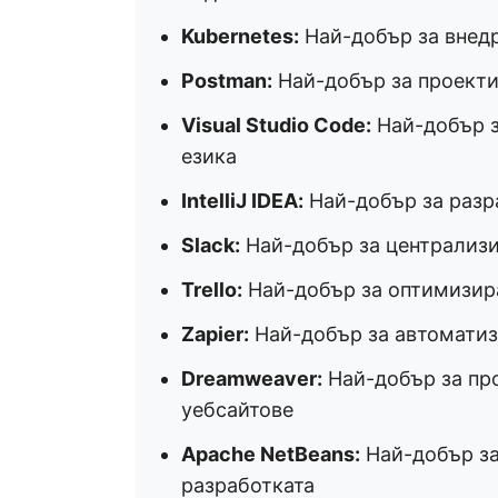
Kubernetes:
Най-добър за внедр
Postman:
Най-добър за проектир
Visual Studio Code:
Най-добър з
езика
IntelliJ IDEA:
Най-добър за разра
Slack:
Най-добър за централизи
Trello:
Най-добър за оптимизира
Zapier:
Най-добър за автоматиз
Dreamweaver:
Най-добър за пр
уебсайтове
Apache NetBeans:
Най-добър за
разработката