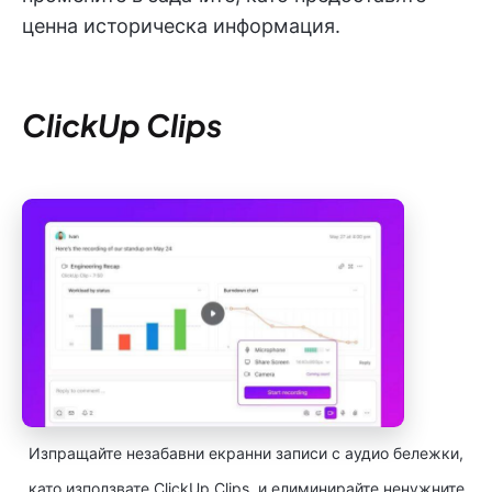
ценна историческа информация.
ClickUp Clips
Изпращайте незабавни екранни записи с аудио бележки,
като използвате ClickUp Clips, и елиминирайте ненужните