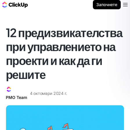
ClickUp блог
Започнете
Ope
12 предизвикателства
при управлението на
проекти и как да ги
решите
4 октомври 2024 г.
PMO Team