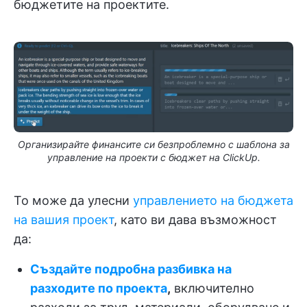
бюджетите на проектите.
Организирайте финансите си безпроблемно с шаблона за
управление на проекти с бюджет на ClickUp.
То може да улесни
управлението на бюджета
на вашия проект
, като ви дава възможност
да:
Създайте подробна разбивка на
разходите по проекта
,
включително