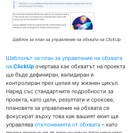
Шаблон за план за управление на обхвата на ClickUp
Шаблонът за план за управление на обхвата
на
ClickUp
очертава как обхватът на проекта
ще бъде дефиниран, валидиран и
контролиран през целия му жизнен цикъл.
Наред със стандартните подробности за
проекта, като цели, резултати и срокове,
плановете за управление на обхвата се
фокусират върху това как вашият екип ще
управлява
отклоненията от обхвата
– като
прави повече от първоначално планираното.