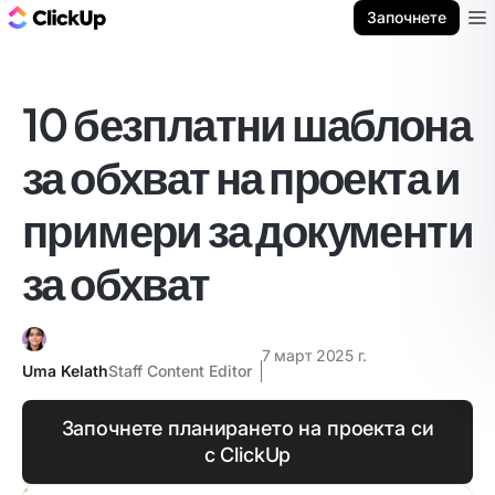
ClickUp блог
Започнете
Ope
10 безплатни шаблона
за обхват на проекта и
примери за документи
за обхват
7 март 2025 г.
Uma Kelath
Staff Content Editor
Започнете планирането на проекта си
с ClickUp