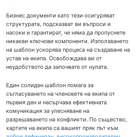
Бизнес документи като тези осигуряват
структурата, подсказват ви въпроси и
насоки и гарантират, че няма да пропуснете
никакви ключови компоненти. Използването
на шаблон ускорява процеса на създаване на
устав на екипа. Освобождава ви от
неудобството да започвате от нулата.
Един солиден шаблон помага за
съгласуването на членовете на екипа от
първия ден и насърчава ефективната
комуникация за улесняване на
разрешаването на конфликти. По същество,
хартите на екипа са вашият пряк път към
добре дефиниран, високопроизводителен