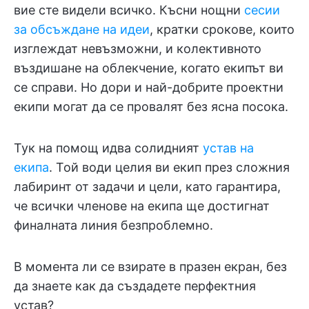
вие сте видели всичко. Късни нощни
сесии
за обсъждане на идеи
, кратки срокове, които
изглеждат невъзможни, и колективното
въздишане на облекчение, когато екипът ви
се справи. Но дори и най-добрите проектни
екипи могат да се провалят без ясна посока.
Тук на помощ идва солидният
устав на
екипа
. Той води целия ви екип през сложния
лабиринт от задачи и цели, като гарантира,
че всички членове на екипа ще достигнат
финалната линия безпроблемно.
В момента ли се взирате в празен екран, без
да знаете как да създадете перфектния
устав?