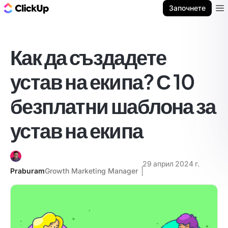
ClickUp блог
Започнете
Ope
Как да създадете
устав на екипа? С 10
безплатни шаблона за
устав на екипа
29 април 2024 г.
Praburam
Growth Marketing Manager