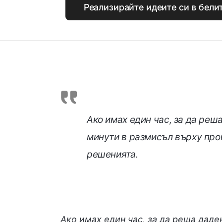
Реализирайте идеите си в белит
Ако имах един час, за да реш
минути в размисъл върху про
решенията.
Ако имах един час, за да реша даде