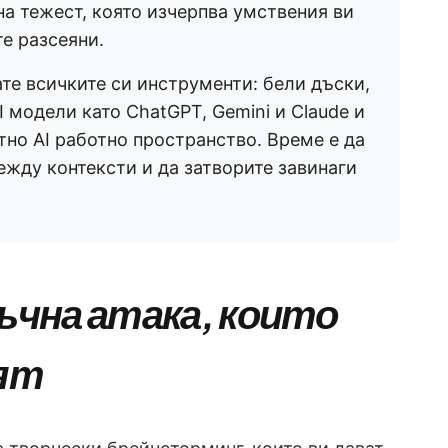
ена тежест, която изчерпва умствения ви
те разсеяни.
е всичките си инструменти: бели дъски,
I модели като ChatGPT, Gemini и Claude и
тно AI работно пространство. Време е да
жду контексти и да затворите завинаги
зъчна атака, които
ят