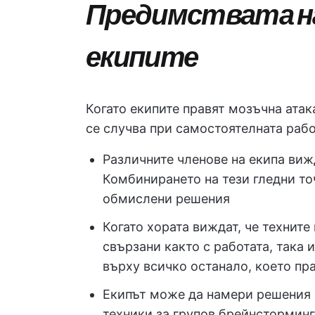
Предимствата на
екипите
Когато екипите правят мозъчна атак
се случва при самостоятелната раб
Различните членове на екипа виж
Комбинирането на тези гледни то
обмислени решения
Когато хората виждат, че техните 
свързани както с работата, така и
върху всичко останало, което пр
Екипът може да намери решения 
техники за групов брейнсторминг,