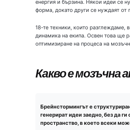
енергия и бързина. Някои идеи се н
форма, докато други се нуждаят от 
18-те техники, които разглеждаме, 
динамика на екипа. Освен това ще 
оптимизиране на процеса на мозъчна атака. ​​​​​
Какво е мозъчна 
Брейнстормингът е структуриран 
генерират идеи заедно, без да ги
пространство, в което всеки мо