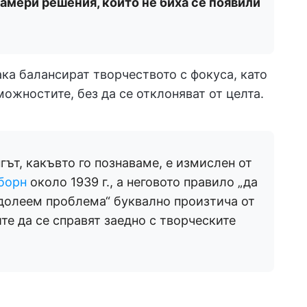
намери решения, които не биха се появили
ка балансират творчеството с фокуса, като
можностите, без да се отклоняват от целта.
ът, какъвто го познаваме, е измислен от
борн
около 1939 г., а неговото правило „да
одолеем проблема“ буквално произтича от
те да се справят заедно с творческите