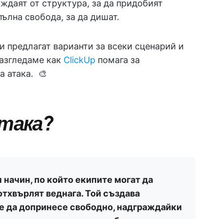
уждаят от структура, за да придобият
пълна свобода, за да дишат.
ви предлагат варианти за всеки сценарий и
разгледаме как
ClickUp
помага за
​​​​​​​​​​​ 🎨
атака?
начин, по който екипите могат да
 отхвърлят веднага. Той създава
же да допринесе свободно, надграждайки