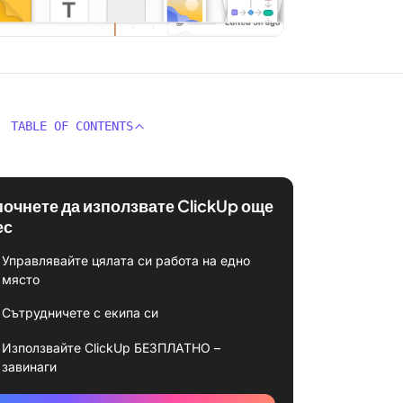
TABLE OF CONTENTS
почнете да използвате ClickUp още
ес
Управлявайте цялата си работа на едно
място
Сътрудничете с екипа си
Използвайте ClickUp БЕЗПЛАТНО –
завинаги