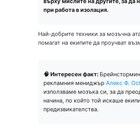
върху мислите на другите, за да 
при работа в изолация.
Най-добрите техники за мозъчна ата
помагат на екипите да проучват въз
🧠 Интересен факт:
Брейнсторминг
рекламния мениджър
Алекс Ф. Ос
използваме мозъка си, за да пре
начина, по който той искаше екипи
предизвикателства.