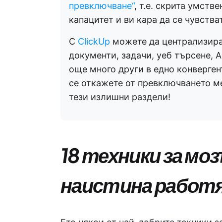
превключване“
, т.е. скрита умств
капацитет и ви кара да се чувства
С
ClickUp
можете да централизират
документи, задачи, уеб търсене, A
още много други в едно конверген
се откажете от превключването ме
тези излишни раздели!
18 техники за мо
наистина работ