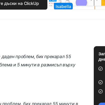
е дъски на ClickUp
За
а даден проблем, бих прекарал 55
дн
блема и 5 минути в размисъл върху
н проблем, бих прекарал 55 минути в