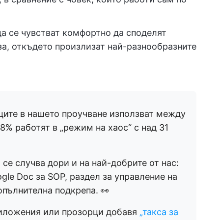
да се чувстват комфортно да споделят
за, откъдето произлизат най-разнообразните
ците в нашето проучване използват между
 8% работят в „режим на хаос“ с над 31
се случва дори и на най-добрите от нас:
ogle Doc за SOP, раздел за управление на
опълнителна подкрепа. 👀
иложения или прозорци добавя
„такса за