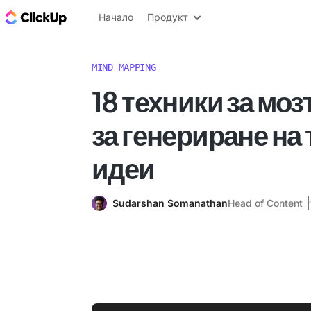
ClickUp блог
Начало
Продукт
MIND MAPPING
18 техники за моз
за генериране на
идеи
Sudarshan Somanathan
Head of Content