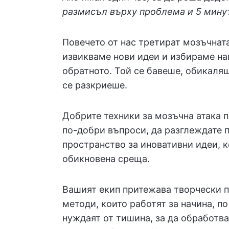
размисъл върху проблема и 5 мину
Повечето от нас третират мозъчната
извикваме нови идеи и избираме н
обратното. Той се бавеше, обикаляш
се разкриеше.
Добрите техники за мозъчна атака п
по-добри въпроси, да разглеждате 
пространство за иновативни идеи, к
обикновена среща.
Вашият екип притежава творчески по
методи, които работят за начина, п
нуждаят от тишина, за да обработв