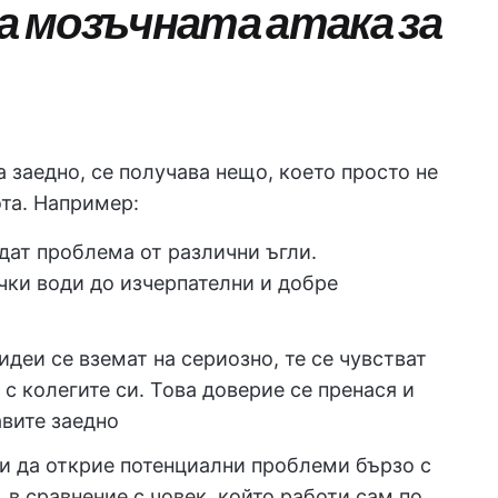
 мозъчната атака за
а заедно, се получава нещо, което просто не
ота. Например:
дат проблема от различни ъгли.
чки води до изчерпателни и добре
идеи се вземат на сериозно, те се чувстват
 с колегите си. Това доверие се пренася и
авите заедно
и да открие потенциални проблеми бързо с
 в сравнение с човек, който работи сам по