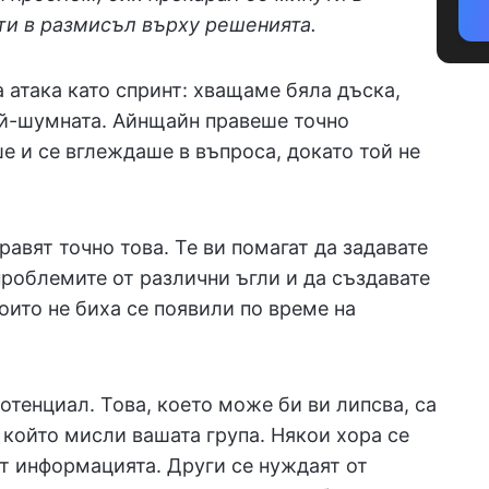
ти в размисъл върху решенията.
 атака като спринт: хващаме бяла дъска,
ай-шумната. Айнщайн правеше точно
е и се вглеждаше в въпроса, докато той не
равят точно това. Те ви помагат да задавате
проблемите от различни ъгли и да създавате
оито не биха се появили по време на
тенциал. Това, което може би ви липсва, са
о който мисли вашата група. Някои хора се
ат информацията. Други се нуждаят от