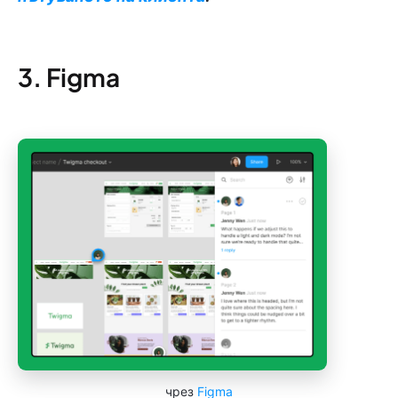
3. Figma
чрез
Figma