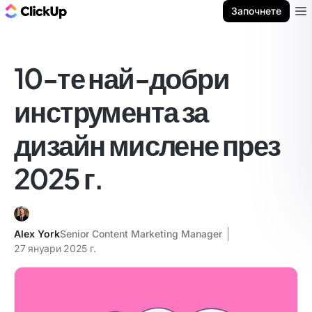
ClickUp блог
Започнете
Ope
10-те най-добри
инструмента за
дизайн мислене през
2025 г.
Alex York
Senior Content Marketing Manager
27 януари 2025 г.