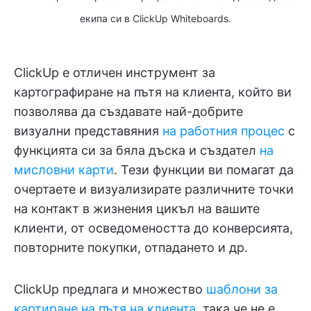
екипа си в ClickUp Whiteboards.
ClickUp е отличен инструмент за
картографиране на пътя на клиента, който ви
позволява да създавате най-добрите
визуални представяния
на работния процес
с
функцията си за бяла дъска и създател
на
мисловни карти
. Тези функции ви помагат да
очертаете и визуализирате различните точки
на контакт в жизнения цикъл на вашите
клиенти, от осведомеността до конверсията,
повторните покупки, отпадането и др.
ClickUp предлага и множество
шаблони за
картиране на пътя на клиента
, така че не е