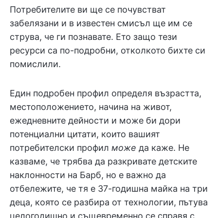
Потребителите ви ще се почувстват
забелязани и в известен смисъл ще им се
струва, че ги познавате. Ето защо тези
ресурси са по-подробни, отколкото бихте си
помислили.
Един подробен профил определя възрастта,
местоположението, начина на живот,
ежедневните дейности и може би дори
потенциални цитати, които вашият
потребителски профил
може
да каже. Не
казваме, че трябва да разкривате детските
наклонности на Барб, но е важно да
отбележите, че тя е 37-годишна майка на три
деца, която се разбира от технологии, пътува
целогодишно и същевременно се справя с