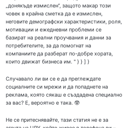
„донякъде измислен“, защото макар този
човек в крайна сметка да е измислен,
неговите демографски характеристики, роля,
мотивации и ежедневни проблеми се
базират на реални проучвания и данни за
потребителите, за да помогнат на
компаниите да разберат по-добре хората,
които движат бизнеса им. " } } ] }
Случавало ли ви се е да преглеждате
социалните си мрежи и да попаднете на
реклама, която сякаш е създадена специално
за вас? Е, вероятно е така. 🤓
Не се притеснявайте, тази статия не е за
агента на ЦРУ, който живее в телефона ви –