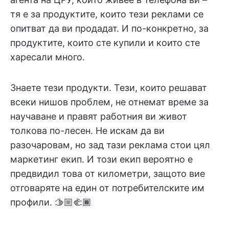
тя е за продуктите, които тези реклами се
опитват да ви продадат. И по-конкретно, за
продуктите, които сте купили и които сте
харесали много.
Знаете тези продукти. Тези, които решават
всеки нишов проблем, не отнемат време за
научаване и правят работния ви живот
толкова по-лесен. Не искам да ви
разочаровам, но зад тази реклама стои цял
маркетинг екип. И този екип вероятно е
предвидил това от километри, защото вие
отговаряте на един от потребителските им
профили. 🫱🏼‍🫲🏾