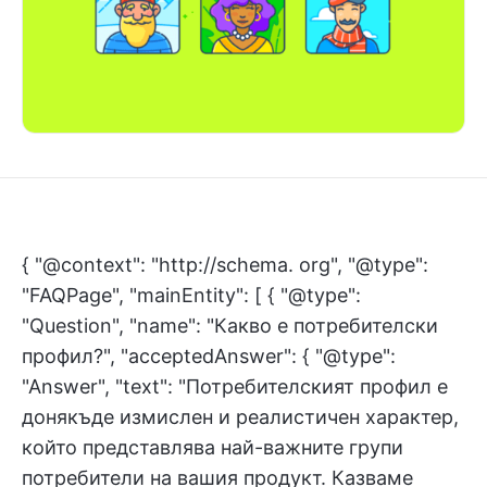
{ "@context": "http://schema. org", "@type":
"FAQPage", "mainEntity": [ { "@type":
"Question", "name": "Какво е потребителски
профил?", "acceptedAnswer": { "@type":
"Answer", "text": "Потребителският профил е
донякъде измислен и реалистичен характер,
който представлява най-важните групи
потребители на вашия продукт. Казваме