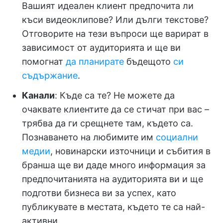
Вашият идеален клиент предпочита ли
къси видеоклипове? Или дълги текстове?
Отговорите на тези въпроси ще варират в
зависимост от аудиторията и ще ви
помогнат
да планирате
бъдещото
си
съдържание
.
Канали
: Къде са те? Не можете да
очаквате клиентите да се стичат при вас –
трябва да ги срещнете там, където са.
Познаването на любимите им
социални
медии
, новинарски източници и събития в
бранша ще ви даде много информация за
предпочитанията на аудиторията ви и ще
подготви бизнеса ви за успех, като
публикувате в местата, където те са най-
активни.