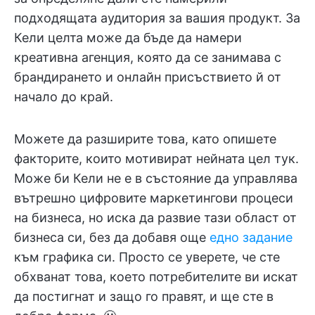
подходящата аудитория за вашия продукт. За
Кели целта може да бъде да намери
креативна агенция, която да се занимава с
брандирането и онлайн присъствието й от
начало до край.
Можете да разширите това, като опишете
факторите, които мотивират нейната цел тук.
Може би Кели не е в състояние да управлява
вътрешно цифровите маркетингови процеси
на бизнеса, но иска да развие тази област от
бизнеса си, без да добавя още
едно задание
към графика си. Просто се уверете, че сте
обхванат това, което потребителите ви искат
да постигнат и защо го правят, и ще сте в