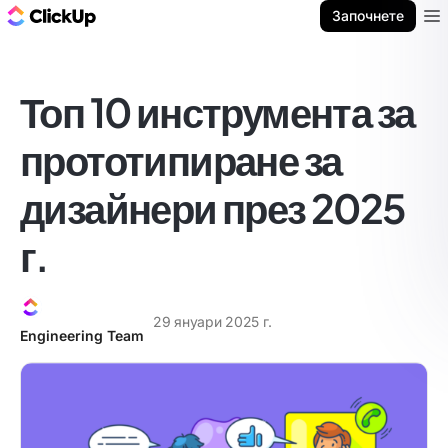
ClickUp блог
Започнете
Ope
Топ 10 инструмента за
прототипиране за
дизайнери през 2025
г.
29 януари 2025 г.
Engineering Team