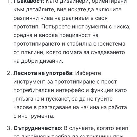
Гъвкавост
: Като дизайнери, ориентирани
към детайлите, вие искате да включите
различни нива на реализъм в своя
прототип. Потърсете инструменти с ниска,
средна и висока прецизност на
прототипирането и стабилна екосистема
от плъгини, която помага за създаването
на добри дизайни.
Леснота на употреба
: Изберете
инструмент за прототипиране с прост
потребителски интерфейс и функции като
„плъзгане и пускане“, за да не губите
часове в разгадаване на начина на работа
с инструмента.
Сътрудничество
: В случаите, когато екип
от дизайнери трябва да сътрудничи при