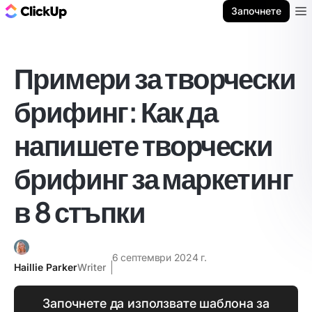
ClickUp блог
Започнете
Ope
Примери за творчески
брифинг: Как да
напишете творчески
брифинг за маркетинг
в 8 стъпки
6 септември 2024 г.
Haillie Parker
Writer
Започнете да използвате шаблона за