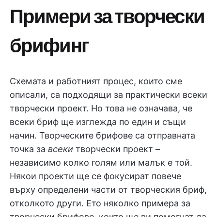
Примери за творчески
брифинг
Схемата и работният процес, които сме
описали, са подходящи за практически всеки
творчески проект. Но това не означава, че
всеки бриф ще изглежда по един и същи
начин. Творческите брифове са отправната
точка за
всеки
творчески проект –
независимо колко голям или малък е той.
Някои проекти ще се фокусират повече
върху определени части от творческия бриф,
отколкото други. Ето няколко примера за
творчески брифове, които ще ви помогнат да