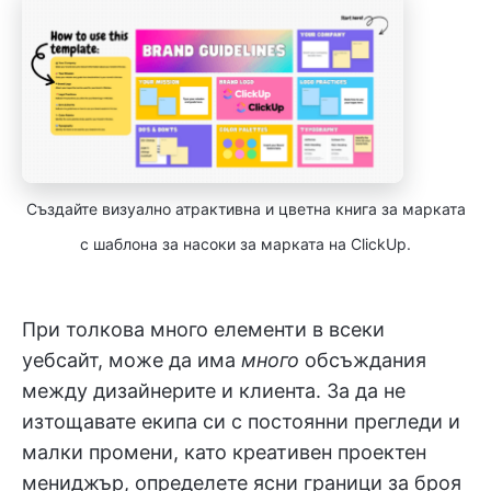
Създайте визуално атрактивна и цветна книга за марката
с шаблона за насоки за марката на ClickUp.
При толкова много елементи в всеки
уебсайт, може да има
много
обсъждания
между дизайнерите и клиента. За да не
изтощавате екипа си с постоянни прегледи и
малки промени, като креативен проектен
мениджър, определете ясни граници за броя