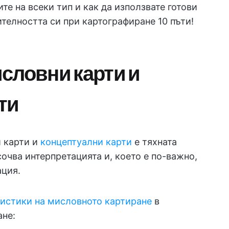
те на всеки тип и как да използвате готови
телността си при картографиране 10 пъти!
словни карти и
ти
 карти и
концептуални карти
е тяхната
сочва интерпретацията и, което е по-важно,
ация.
истики на мисловното картиране
в
ане: