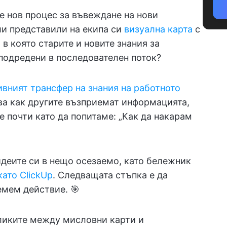
е нов процес за въвеждане на нови
ли представили на екипа си
визуална карта
с
в която старите и новите знания за
подредени в последователен поток?
вният трансфер на знания на работното
ва как другите възприемат информацията,
е почти като да попитаме: „Как да накарам
идеите си в нещо осезаемо, като бележник
ато ClickUp
. Следващата стъпка е да
емем действие. 🎯
ликите между мисловни карти и