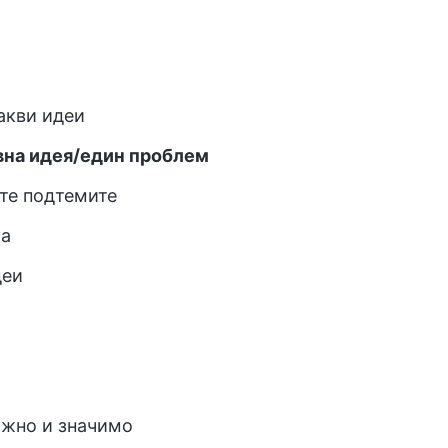
акви идеи
вна идея/един проблем
ете подтемите
ка
деи
ажно и значимо