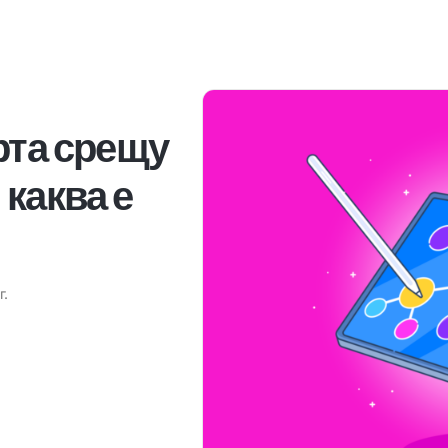
рта срещу
 каква е
г.