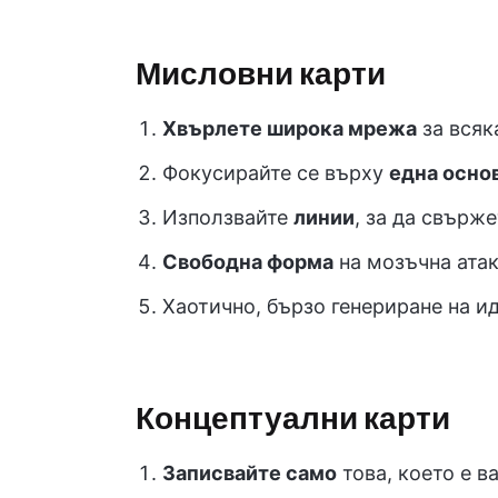
Мисловни карти
Хвърлете широка мрежа
за всяк
Фокусирайте се върху
една осно
Използвайте
линии
, за да свърж
Свободна форма
на мозъчна ата
Хаотично, бързо генериране на и
Концептуални карти
Записвайте само
това, което е в