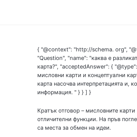
{ "@context": "http://schema. org", "@
"Question", "name": "каква е разли
карта?", "acceptedAnswer": { "@type"
мисловни карти и концептуални карт
карта насочва интерпретацията и, ко
информация. " } } ] }
Кратък отговор – мисловните карти
отличителни функции. На пръв погле
са места за обмен на идеи.