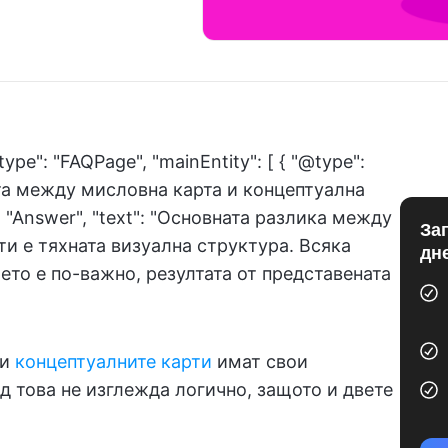
type": "FAQPage", "mainEntity": [ { "@type":
ката между мисловна карта и концептуална
: "Answer", "text": "Основната разлика между
За
и е тяхната визуална структура. Всяка
дн
ето е по-важно, резултата от представената
 и
концептуалните карти
имат свои
д това не изглежда логично, защото и двете