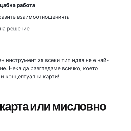
щабна работа
бразите взаимоотношенията
 на решение
н инструмент за всеки тип идея не е най-
не. Нека да разгледаме всичко, което
 и концептуални карти!
 карта или мисловно