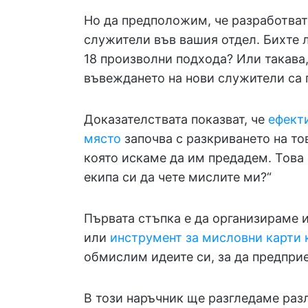
Но да предположим, че разработват
служители във вашия отдел. Бихте 
18 произволни подхода? Или такава, 
въвеждането на нови служители са 
Доказателствата показват, че
ефекти
място
започва с разкриването на то
която искаме да им предадем. Това 
екипа си да чете мислите ми?“
Първата стъпка е да организираме 
или
инструмент за мисловни карти к
обмислим идеите си, за да предпри
В този наръчник ще разгледаме раз