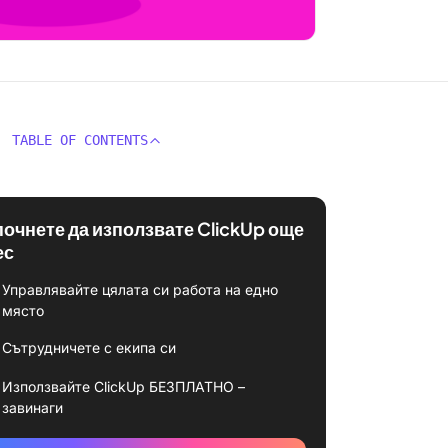
TABLE OF CONTENTS
почнете да използвате ClickUp още
ес
Управлявайте цялата си работа на едно
място
Сътрудничете с екипа си
Използвайте ClickUp БЕЗПЛАТНО –
завинаги