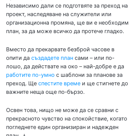
Независимо дали се подготвяте за преход на
проект, наследяване на служители или
организационна промяна, ще ви е необходим
план, за да може всичко да протече гладко.
Вместо да прекарвате безброй часове в
опити да
създадете план
сами – или по-
лошо, да действате на око – най-добре е да
работите по-умно
с шаблони за планове за
преход. Ще
спестите време
и ще стигнете до
важните неща още по-бързо.
Освен това, нищо не може да се сравни с
прекрасното чувство на спокойствие, когато
погледнете един организиран и надежден
план. 🧘