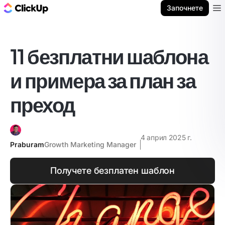
ClickUp блог
Започнете
Ope
11 безплатни шаблона
и примера за план за
преход
4 април 2025 г.
Praburam
Growth Marketing Manager
Получете безплатен шаблон