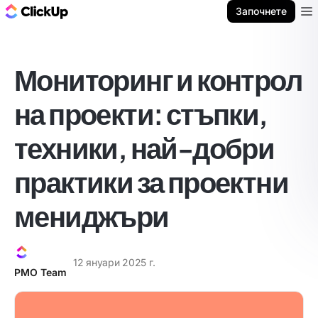
ClickUp блог
Започнете
Ope
Мониторинг и контрол
на проекти: стъпки,
техники, най-добри
практики за проектни
мениджъри
12 януари 2025 г.
PMO Team