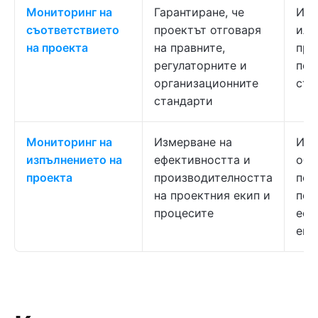
Мониторинг на
Гарантиране, че
Изб
съответствието
проектът отговаря
или
на проекта
на правните,
про
регулаторните и
под
организационните
ста
стандарти
Мониторинг на
Измерване на
Иде
изпълнението на
ефективността и
обл
проекта
производителността
под
на проектния екип и
под
процесите
ефе
еки