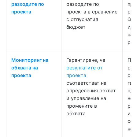
разходите по
разходите по
про
проекта
проекта в сравнение
рам
с отпуснатия
бюд
бюджет
иде
над
раз
Мониторинг на
Гарантиране, че
Пре
обхвата на
резултатите от
раз
проекта
проекта
обх
съответстват на
гар
определения обхват
цял
и управление на
нео
промените в
раб
обхвата
изп
се 
нен