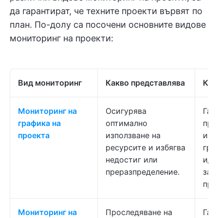
да гарантират, че техните проекти вървят по
план. По-долу са посочени основните видове
мониторинг на проекти:
Вид мониторинг
Какво представлява
Как
Мониторинг на
Осигурява
Гар
графика на
оптимално
про
проекта
използване на
изп
ресурсите и избягва
гра
недостиг или
иде
преразпределение.
зак
пре
Мониторинг на
Проследяване на
Гар