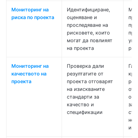
Мониторинг на
Идентифициране,
Мин
риска по проекта
оценяване и
пре
проследяване на
про
рисковете, които
про
могат да повлияят
упр
на проекта
рис
Мониторинг на
Проверка дали
Гар
качеството на
резултатите от
кра
проекта
проекта отговарят
рез
на изискваните
отг
стандарти за
оча
качество и
заи
спецификации
стр
нор
изи