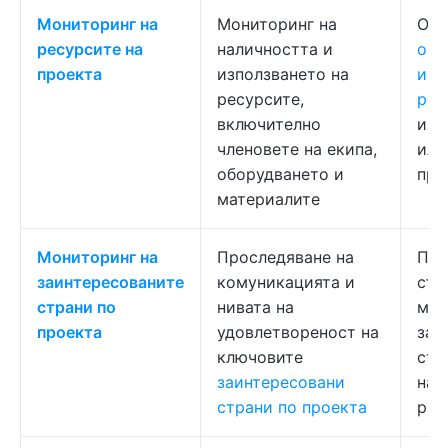
Мониторинг на
Мониторинг на
Оси
ресурсите на
наличността и
опт
проекта
използването на
изп
ресурсите,
рес
включително
изб
членовете на екипа,
или
оборудването и
пре
материалите
Мониторинг на
Проследяване на
По
заинтересованите
комуникацията и
съг
страни по
нивата на
ме
проекта
удовлетвореност на
заи
ключовите
стр
заинтересовани
на 
страни по проекта
ран