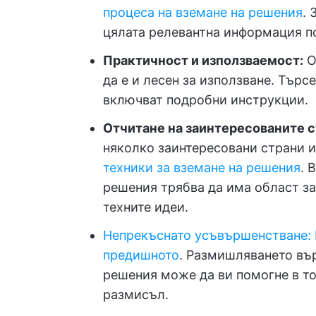
процеса на вземане на решения
. 
цялата релевантна информация п
Практичност и използваемост:
О
да е и лесен за използване. Търс
включват подробни инструкции.
Отчитане на заинтересованите с
няколко заинтересовани страни и
техники за вземане на решения
. 
решения трябва да има област за
техните идеи.
Непрекъснато усъвършенстване: 
предишното
. Размишляването въ
решения може да ви помогне в т
размисъл.