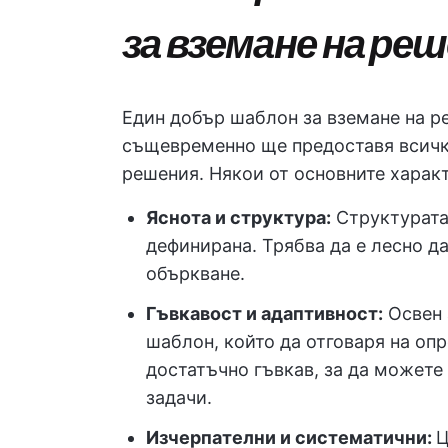
за вземане на ре
Един добър шаблон за вземане на ре
същевременно ще предоставя всичк
решения. Някои от основните характ
Яснота и структура:
Структурата 
дефинирана. Трябва да е лесно д
объркване.
Гъвкавост и адаптивност:
Освен 
шаблон, който да отговаря на оп
достатъчно гъвкав, за да можете
задачи.
Изчерпателни и систематични:
Ц