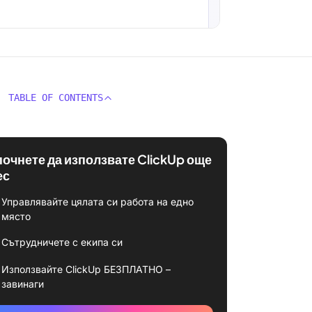
TABLE OF CONTENTS
почнете да използвате ClickUp още
ес
Управлявайте цялата си работа на едно
място
Сътрудничете с екипа си
Използвайте ClickUp БЕЗПЛАТНО –
завинаги