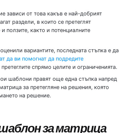
е зависи от това какъв е най-добрият
гат раздели, в които се претеглят
 и ползите, както и потенциалните
 оценили вариантите, последната стъпка е да
т да ви помогнат да подредите
 претеглите спрямо целите и ограниченията.
ои шаблони правят още една стъпка напред
матрица за претегляне на решения, която
мането на решение.
 шаблон за матрица