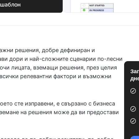
 шаблон
важни решения, добре дефиниран и
ви дори и най-сложните сценарии по-лесни
сочи лицата, вземащи решения, през целия
За
е всички релевантни фактори и възможни
дн
ето сте изправени, е свързано с бизнеса
вземане на решения може да ви предостави