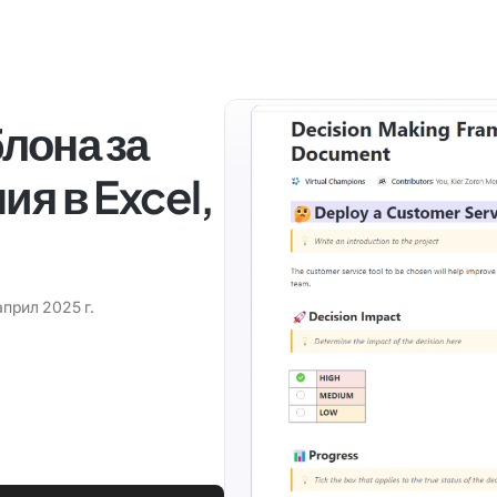
лона за
ия в Excel,
април 2025 г.