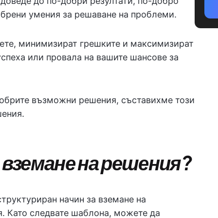
доведе до по-добри резултати, по-добро
брени умения за решаване на проблеми.
ете, минимизират грешките и максимизират
успеха или провала на вашите шансове за
добрите възможни решения, съставихме този
шения.
а вземане на решения?
структуриран начин за вземане на
. Като следвате шаблона, можете да