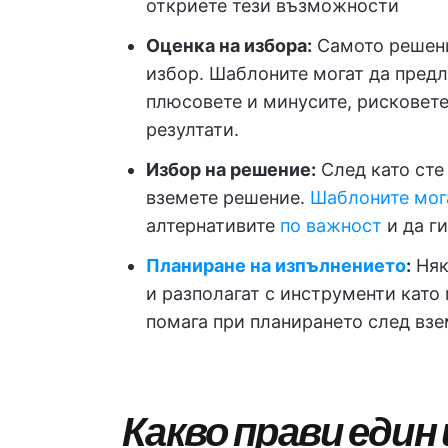
откриете тези възможности
Оценка на избора:
Самото решени
избор. Шаблоните могат да предла
плюсовете и минусите, рисковете
резултати.
Избор на решение:
След като сте
вземете решение.
Шаблоните мога
алтернативите
по важност
и да ги
Планиране на изпълнението
:
Няк
и разполагат с инструменти като 
помага при планирането след взе
Какво прави един