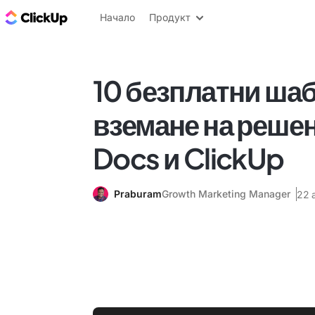
ClickUp блог
Начало
Продукт
10 безплатни шаб
вземане на решен
Docs и ClickUp
Praburam
Growth Marketing Manager
22 