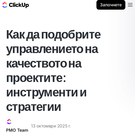
ClickUp блог
Започнете
Ope
Как да подобрите
управлението на
качеството на
проектите:
инструменти и
стратегии
13 октомври 2025 г.
PMO Team