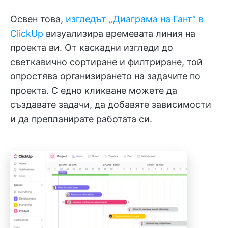
Освен това,
изгледът „Диаграма на Гант“ в
ClickUp
визуализира времевата линия на
проекта ви. От каскадни изгледи до
светкавично сортиране и филтриране, той
опростява организирането на задачите по
проекта. С едно кликване можете да
създавате задачи, да добавяте зависимости
и да препланирате работата си.