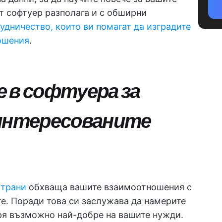
т софтуер разполага и с обширни
удничество, които ви помагат да изградите
ошения
.
 в софтуера за
аинтересованите
страни
обхваща вашите взаимоотношения с
те. Поради това си заслужава да намерите
аря възможно най-добре на вашите нужди.