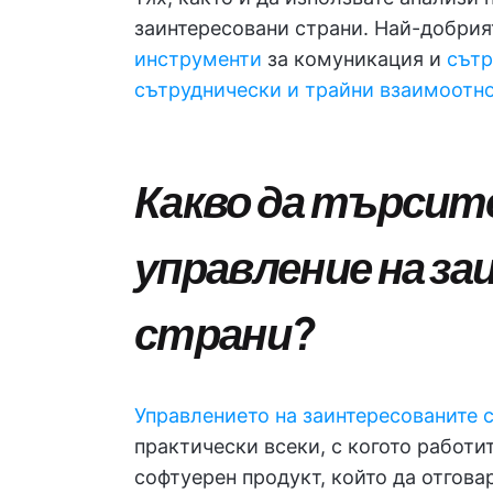
заинтересовани страни. Най-добрия
инструменти
за комуникация и
сътр
сътруднически и трайни взаимоотн
Какво да търсите
управление на з
страни?
Управлението на заинтересованите 
практически всеки, с когото работи
софтуерен продукт, който да отгов