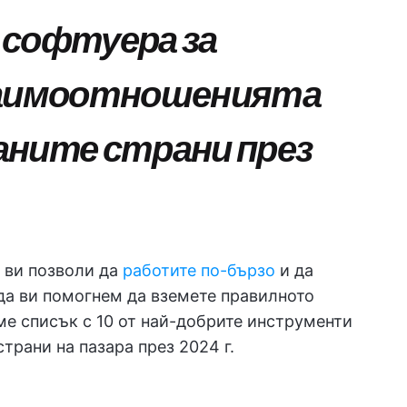
 софтуера за
взаимоотношенията
аните страни през
 ви позволи да
работите по-бързо
и да
 да ви помогнем да вземете правилното
ме списък с 10 от най-добрите инструменти
трани на пазара през 2024 г.