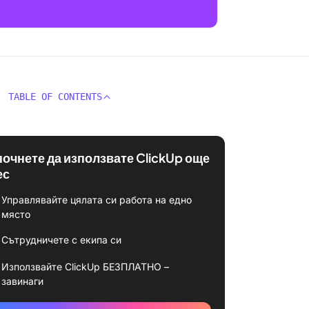
TABLE OF CONTENTS
почнете да използвате ClickUp още
ес
Управлявайте цялата си работа на едно
място
Сътрудничете с екипа си
Използвайте ClickUp БЕЗПЛАТНО –
завинаги