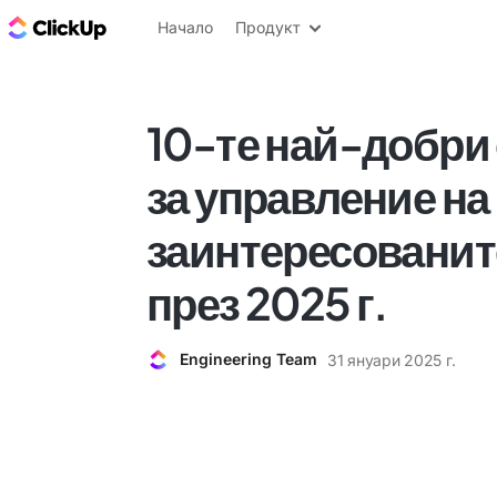
ClickUp блог
Начало
Продукт
10-те най-добри
за управление на
заинтересованит
през 2025 г.
Engineering Team
31 януари 2025 г.