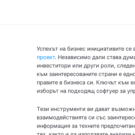
Успехът на бизнес инициативите се 
проект
. Независимо дали става дума
инвеститори или други роли, следе
към заинтересованите страни е едно
правите в бизнеса си. Ключът към е
изборът на подходящ софтуер за уп
Тези инструменти ви дават възможн
взаимодействията си със заинтерес
информация за техните предпочитан
тях, както и да използвате анализи 