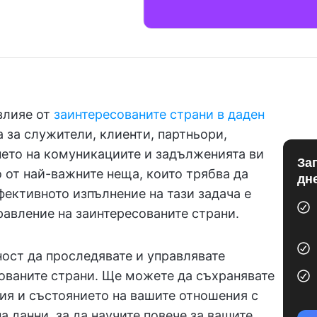
влияе от
заинтересованите страни в даден
 за служители, клиенти, партньори,
нето на комуникациите и задълженията ви
За
 от най-важните неща, които трябва да
дн
фективното изпълнение на тази задача е
равление на заинтересованите страни.
ост да проследявате и управлявате
ованите страни. Ще можете да съхранявате
ия и състоянието на вашите отношения с
на данни, за да научите повече за вашите