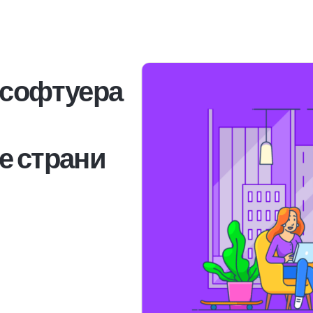
 софтуера
е страни