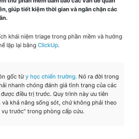
kiểm thử phần mềm đảm bảo các vấn đề quan
ên, giúp tiết kiệm thời gian và ngăn chặn các
ãn.
thích khái niệm triage trong phần mềm và hướng
hể lặp lại bằng
ClickUp
.
uồn gốc từ
y học chiến trường.
Nó ra đời trong
phải nhanh chóng đánh giá tình trạng của các
 được điều trị trước. Quy trình này ưu tiên
 và khả năng sống sót, chứ không phải theo
 vụ trước” trong phòng cấp cứu.