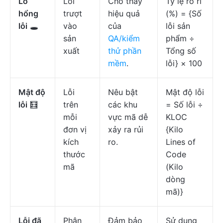
Lỗ
Lỗi
Cho thấy
Tỷ lệ rò rỉ
hổng
trượt
hiệu quả
(%) = {Số
lỗi
🕳️
vào
của
lỗi sản
sản
QA/kiểm
phẩm ÷
xuất
thử phần
Tổng số
mềm
.
lỗi} × 100
Mật độ
Lỗi
Nêu bật
Mật độ lỗi
lỗi
🧮
trên
các khu
= Số lỗi ÷
mỗi
vực mã dễ
KLOC
đơn vị
xảy ra rủi
{Kilo
kích
ro.
Lines of
thước
Code
mã
(Kilo
dòng
mã)}
Lỗi đã
Phân
Đảm bảo
Sử dụng