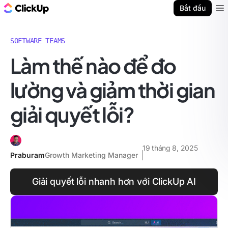
ClickUp Blog
Bắt đầu
Ope
SOFTWARE TEAMS
Làm thế nào để đo
lường và giảm thời gian
giải quyết lỗi?
19 tháng 8, 2025
Praburam
Growth Marketing Manager
Giải quyết lỗi nhanh hơn với ClickUp AI