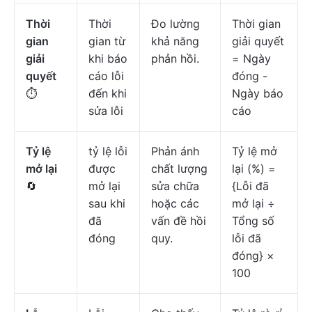
Thời
Thời
Đo lường
Thời gian
gian
gian từ
khả năng
giải quyết
giải
khi báo
phản hồi.
= Ngày
quyết
cáo lỗi
đóng -
⏱️
đến khi
Ngày báo
sửa lỗi
cáo
Tỷ lệ
tỷ lệ lỗi
Phản ánh
Tỷ lệ mở
mở lại
được
chất lượng
lại (%) =
🔄
mở lại
sửa chữa
{Lỗi đã
sau khi
hoặc các
mở lại ÷
đã
vấn đề hồi
Tổng số
đóng
quy.
lỗi đã
đóng} ×
100