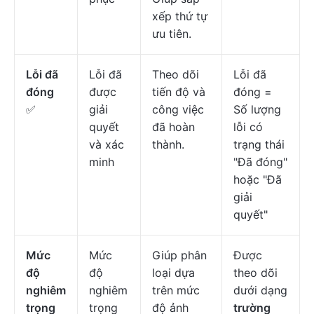
xếp thứ tự
ưu tiên.
Lỗi đã
Lỗi đã
Theo dõi
Lỗi đã
đóng
được
tiến độ và
đóng =
✅
giải
công việc
Số lượng
quyết
đã hoàn
lỗi có
và xác
thành.
trạng thái
minh
"Đã đóng"
hoặc "Đã
giải
quyết"
Mức
Mức
Giúp phân
Được
độ
độ
loại dựa
theo dõi
nghiêm
nghiêm
trên mức
dưới dạng
trọng
trọng
độ ảnh
trường