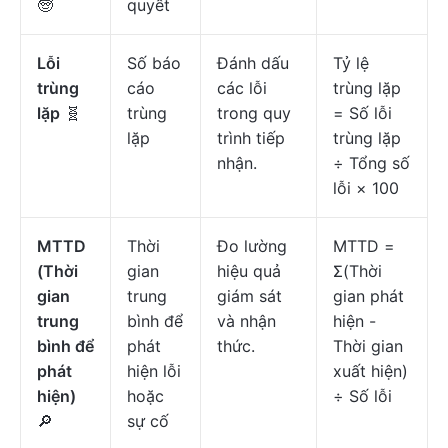
🧓
quyết
Lỗi
Số báo
Đánh dấu
Tỷ lệ
trùng
cáo
các lỗi
trùng lặp
lặp
🧬
trùng
trong quy
= Số lỗi
lặp
trình tiếp
trùng lặp
nhận.
÷ Tổng số
lỗi × 100
MTTD
Thời
Đo lường
MTTD =
(Thời
gian
hiệu quả
Σ(Thời
gian
trung
giám sát
gian phát
trung
bình để
và nhận
hiện -
bình để
phát
thức.
Thời gian
phát
hiện lỗi
xuất hiện)
hiện)
hoặc
÷ Số lỗi
🔎
sự cố