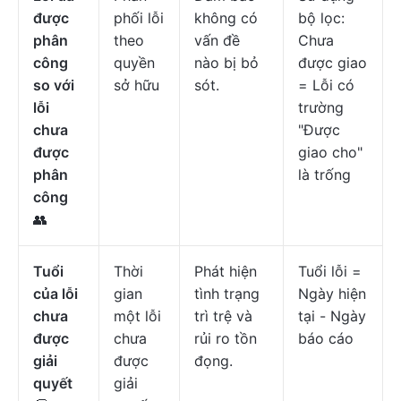
được
phối lỗi
không có
bộ lọc:
phân
theo
vấn đề
Chưa
công
quyền
nào bị bỏ
được giao
so với
sở hữu
sót.
= Lỗi có
lỗi
trường
chưa
"Được
được
giao cho"
phân
là trống
công
👥
Tuổi
Thời
Phát hiện
Tuổi lỗi =
của lỗi
gian
tình trạng
Ngày hiện
chưa
một lỗi
trì trệ và
tại - Ngày
được
chưa
rủi ro tồn
báo cáo
giải
được
đọng.
quyết
giải