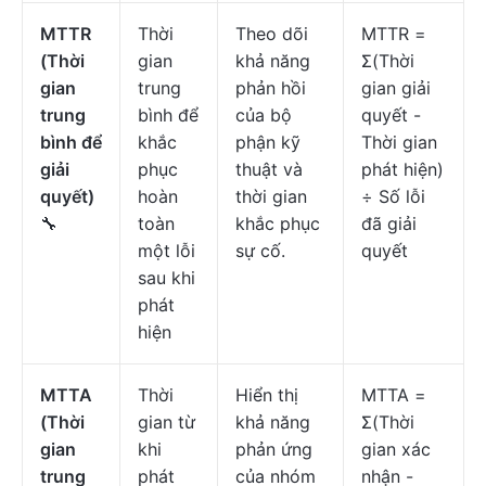
MTTR
Thời
Theo dõi
MTTR =
(Thời
gian
khả năng
Σ(Thời
gian
trung
phản hồi
gian giải
trung
bình để
của bộ
quyết -
bình để
khắc
phận kỹ
Thời gian
giải
phục
thuật và
phát hiện)
quyết)
hoàn
thời gian
÷ Số lỗi
🔧
toàn
khắc phục
đã giải
một lỗi
sự cố.
quyết
sau khi
phát
hiện
MTTA
Thời
Hiển thị
MTTA =
(Thời
gian từ
khả năng
Σ(Thời
gian
khi
phản ứng
gian xác
trung
phát
của nhóm
nhận -