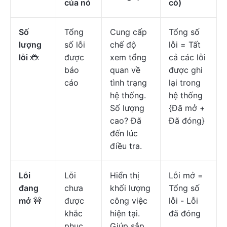
của nó
có)
Số
Tổng
Cung cấp
Tổng số
lượng
số lỗi
chế độ
lỗi = Tất
lỗi
🐞
được
xem tổng
cả các lỗi
báo
quan về
được ghi
cáo
tình trạng
lại trong
hệ thống.
hệ thống
Số lượng
{Đã mở +
cao? Đã
Đã đóng}
đến lúc
điều tra.
Lỗi
Lỗi
Hiển thị
Lỗi mở =
đang
chưa
khối lượng
Tổng số
mở
🚧
được
công việc
lỗi - Lỗi
khắc
hiện tại.
đã đóng
phục
Giúp sắp