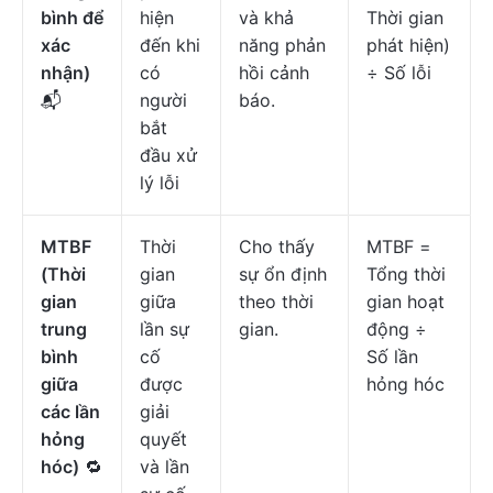
bình để
hiện
và khả
Thời gian
xác
đến khi
năng phản
phát hiện)
nhận)
có
hồi cảnh
÷ Số lỗi
📬
người
báo.
bắt
đầu xử
lý lỗi
MTBF
Thời
Cho thấy
MTBF =
(Thời
gian
sự ổn định
Tổng thời
gian
giữa
theo thời
gian hoạt
trung
lần sự
gian.
động ÷
bình
cố
Số lần
giữa
được
hỏng hóc
các lần
giải
hỏng
quyết
hóc)
🔁
và lần