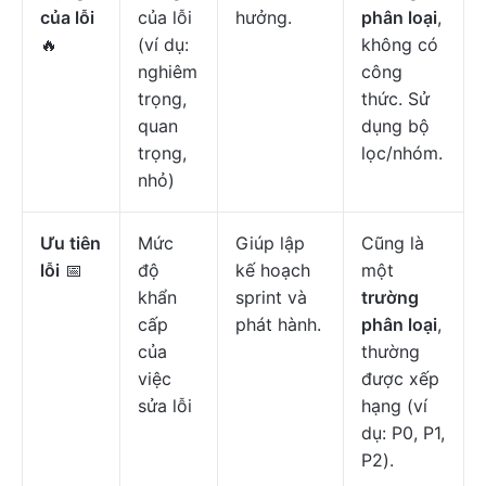
của lỗi
của lỗi
hưởng.
phân loại
,
🔥
(ví dụ:
không có
nghiêm
công
trọng,
thức. Sử
quan
dụng bộ
trọng,
lọc/nhóm.
nhỏ)
Ưu tiên
Mức
Giúp lập
Cũng là
lỗi
📅
độ
kế hoạch
một
khẩn
sprint và
trường
cấp
phát hành.
phân loại
,
của
thường
việc
được xếp
sửa lỗi
hạng (ví
dụ: P0, P1,
P2).