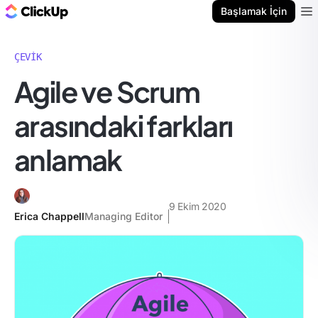
ClickUp Blog
Başlamak İçin
Ope
ÇEVIK
Agile ve Scrum
arasındaki farkları
anlamak
9 Ekim 2020
Erica Chappell
Managing Editor