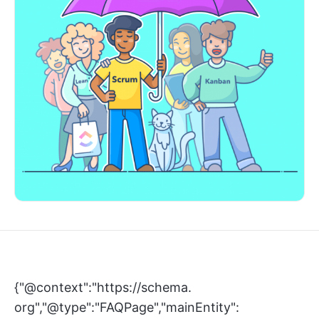
{"@context":"https://schema.
org","@type":"FAQPage","mainEntity":