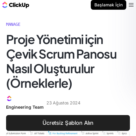
ClickUp Blog
Başlamak İçin
Ope
MANAGE
Proje Yönetimi için
Çevik Scrum Panosu
Nasıl Oluşturulur
(Örneklerle)
23 Ağustos 2024
Engineering Team
Ücretsiz Şablon Alın