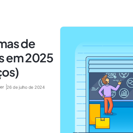
emas de
ps em 2025
ços)
er
26 de julho de 2024