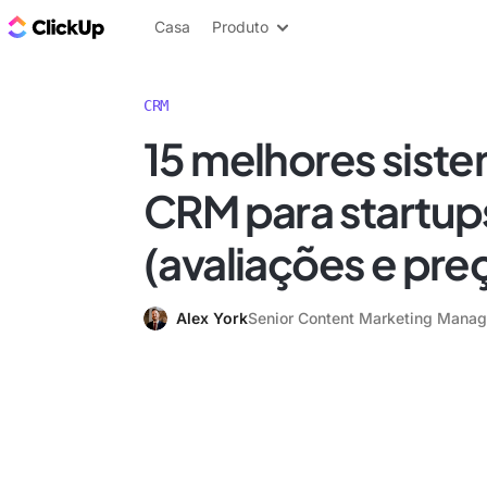
ClickUp Blogue
Casa
Produto
CRM
15 melhores sist
CRM para startu
(avaliações e pre
Alex York
Senior Content Marketing Manag