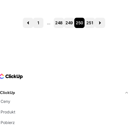
1
...
248
249
250
251
Prev
Next
ClickUp Logo
ClickUp
Ceny
Produkt
Pobierz