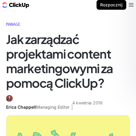
ClickUp Blog
Rozpocznij
Ope
MANAGE
Jak zarządzać
projektami content
marketingowymi za
pomocą ClickUp?
4 kwietnia 2019
Erica Chappell
Managing Editor