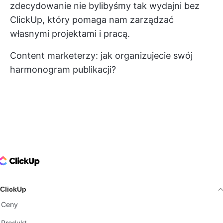
zdecydowanie nie bylibyśmy tak wydajni bez
ClickUp, który pomaga nam zarządzać
własnymi projektami i pracą.
Content marketerzy: jak organizujecie swój
harmonogram publikacji?
ClickUp Logo
ClickUp
Ceny
Produkt