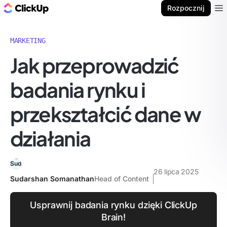
ClickUp Blog
Rozpocznij
Ope
MARKETING
Jak przeprowadzić
badania rynku i
przekształcić dane w
działania
26 lipca 2025
Sudarshan Somanathan
Head of Content
Usprawnij badania rynku dzięki ClickUp
Brain!