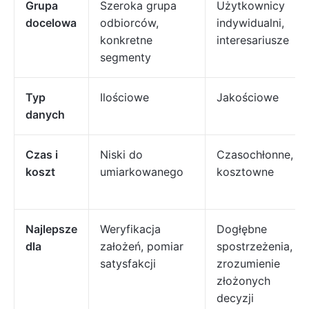
Grupa
Szeroka grupa
Użytkownicy
docelowa
odbiorców,
indywidualni,
konkretne
interesariusze
segmenty
Typ
Ilościowe
Jakościowe
danych
Czas i
Niski do
Czasochłonne,
koszt
umiarkowanego
kosztowne
Najlepsze
Weryfikacja
Dogłębne
dla
założeń, pomiar
spostrzeżenia,
satysfakcji
zrozumienie
złożonych
decyzji