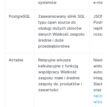
systemów
e-mail
PostgreSQL
Zaawansowany silnik SQL
JSONB/
typu open source do
PostGIS
obsługi dużych zbiorów
replikac
danych Wielkość zespołu:
rozszer
średnie i duże
przedsiębiorstwa
Airtable
Relacyjne arkusze
Niesta
kalkulacyjne z funkcją
widoki,
współpracy Wielkość
automa
zespołu: małe i średnie
integra
zespoły ds. produktów i
Slacki
zawartości
oraz w
narzęd
wizuali