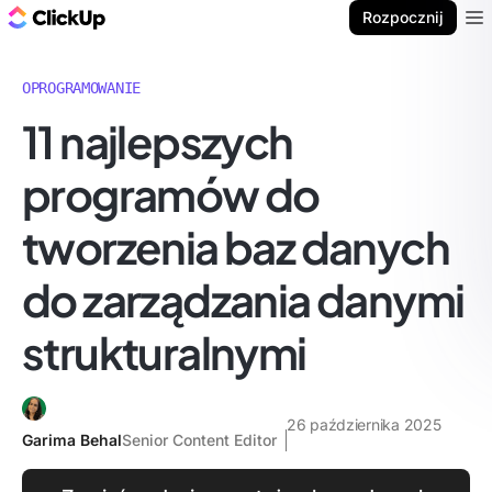
ClickUp Blog
Rozpocznij
Ope
OPROGRAMOWANIE
11 najlepszych
programów do
tworzenia baz danych
do zarządzania danymi
strukturalnymi
26 października 2025
Garima Behal
Senior Content Editor