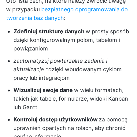
Oto lista cech, na które należy zwrócić uwagę
w przypadku
bezpłatnego oprogramowania do
tworzenia baz danych
:
Zdefiniuj strukturę danych
w prosty sposób
dzięki konfigurowalnym polom, tabelom i
powiązaniom
zautomatyzuj powtarzalne zadania i
aktualizacje
*dzięki wbudowanym cyklom
pracy lub integracjom
Wizualizuj swoje dane
w wielu formatach,
takich jak tabele, formularze, widoki Kanban
lub Gantt
Kontroluj dostęp użytkowników
za pomocą
uprawnień opartych na rolach, aby chronić
poufne informacje