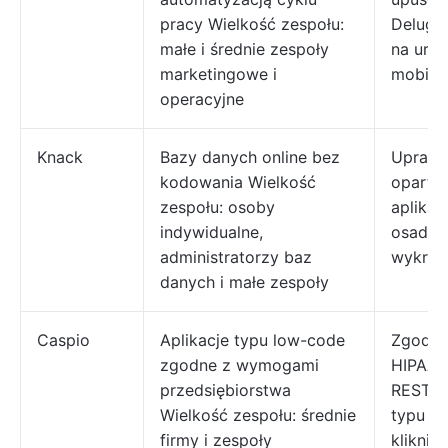
pracy Wielkość zespołu:
Deluge
małe i średnie zespoły
na urz
marketingowe i
mobiln
operacyjne
Knack
Bazy danych online bez
Uprawn
kodowania Wielkość
oparte 
zespołu: osoby
aplikac
indywidualne,
osadzan
administratorzy baz
wykres
danych i małe zespoły
Caspio
Aplikacje typu low-code
Zgodno
zgodne z wymogami
HIPAA/
przedsiębiorstwa
REST, k
Wielkość zespołu: średnie
typu „w
firmy i zespoły
kliknij”