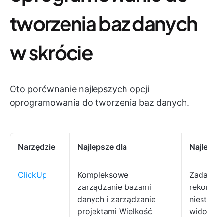
tworzenia baz danych
w skrócie
Oto porównanie najlepszych opcji
oprogramowania do tworzenia baz danych.
Narzędzie
Najlepsze dla
Najleps
ClickUp
Kompleksowe
Zadania
zarządzanie bazami
rekordy
danych i zarządzanie
niesta
projektami Wielkość
widok t