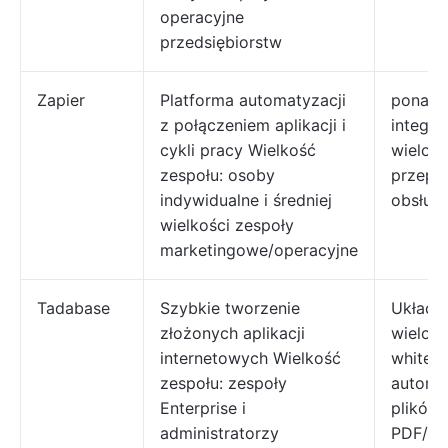
operacyjne
przedsiębiorstw
Zapier
Platforma automatyzacji
ponad 
z połączeniem aplikacji i
integrac
cykli pracy Wielkość
wieloe
zespołu: osoby
przepł
indywidualne i średniej
obsług
wielkości zespoły
marketingowe/operacyjne
Tadabase
Szybkie tworzenie
Układy
złożonych aplikacji
wielota
internetowych Wielkość
white l
zespołu: zespoły
automa
Enterprise i
plików
administratorzy
PDF/wi