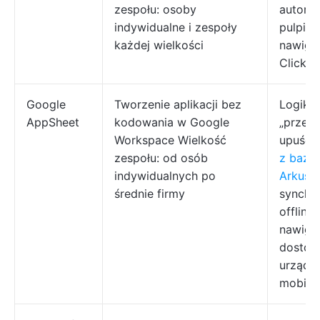
zespołu: osoby
automa
indywidualne i zespoły
pulpity
każdej wielkości
nawiga
ClickUp
Google
Tworzenie aplikacji bez
Logika
AppSheet
kodowania w Google
„przecią
Workspace Wielkość
upuść”,
zespołu: od osób
z bazą
indywidualnych po
Arkusz
średnie firmy
synchro
offline,
nawiga
dostos
urządz
mobiln