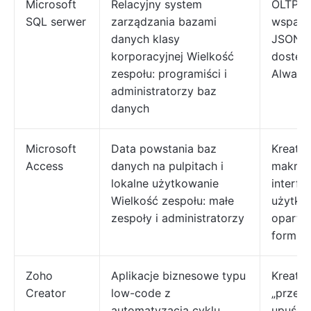
Microsoft
Relacyjny system
OLTP w
SQL serwer
zarządzania bazami
wsparc
danych klasy
JSON/g
korporacyjnej Wielkość
dostęp
zespołu: programiści i
Always
administratorzy baz
danych
Microsoft
Data powstania baz
Kreator
Access
danych na pulpitach i
makra 
lokalne użytkowanie
interfej
Wielkość zespołu: małe
użytko
zespoły i administratorzy
oparty
formul
Zoho
Aplikacje biznesowe typu
Kreator
Creator
low-code z
„przecią
automatyzacją cyklu
upuść”,