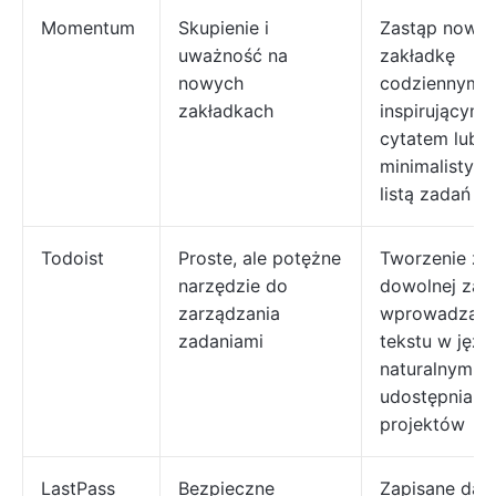
Momentum
Skupienie i
Zastąp nową
uważność na
zakładkę
nowych
codziennym c
zakładkach
inspirującym
cytatem lub
minimalistycz
listą zadań
Todoist
Proste, ale potężne
Tworzenie za
narzędzie do
dowolnej zakł
zarządzania
wprowadzani
zadaniami
tekstu w języ
naturalnym,
udostępniani
projektów
LastPass
Bezpieczne
Zapisane dan