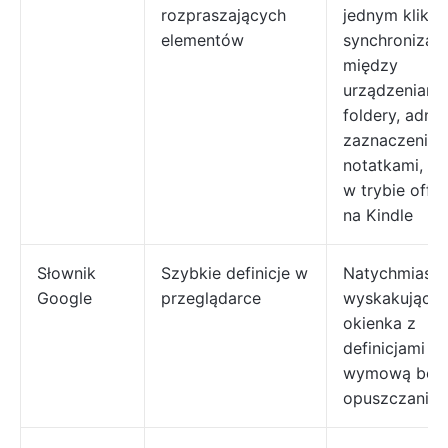
rozpraszających
jednym klikni
elementów
synchronizacj
między
urządzeniami,
foldery, adno
zaznaczeniami
notatkami, d
w trybie offli
na Kindle
Słownik
Szybkie definicje w
Natychmiast
Google
przeglądarce
wyskakujące
okienka z
definicjami i
wymową bez
opuszczania 