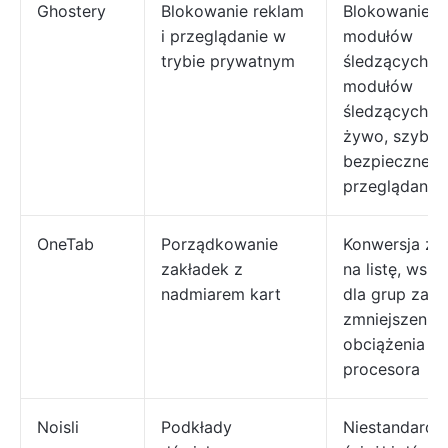
Ghostery
Blokowanie reklam
Blokowanie re
i przeglądanie w
modułów
trybie prywatnym
śledzących, 
modułów
śledzących n
żywo, szybkie
bezpieczne
przeglądanie
OneTab
Porządkowanie
Konwersja za
zakładek z
na listę, wspa
nadmiarem kart
dla grup zakł
zmniejszenie
obciążenia
procesora
Noisli
Podkłady
Niestandard