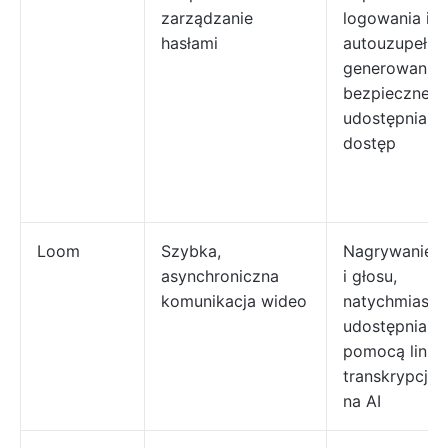
zarządzanie
logowania i
hasłami
autouzupełnia
generowanie h
bezpieczne
udostępnianie
dostęp
Loom
Szybka,
Nagrywanie e
asynchroniczna
i głosu,
komunikacja wideo
natychmiast
udostępnianie
pomocą linkó
transkrypcje 
na AI