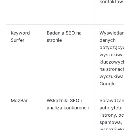
kontaktów
Keyword
Badania SEO na
Wyświetlanie
Surfer
stronie
danych
dotyczących 
wyszukiwań 
kluczowych i
na stronach
wyszukiwania
Google.
MozBar
Wskaźniki SEO i
Sprawdzanie
analiza konkurencji
autorytetu d
i strony, ocen
spamowa,
wskazówki