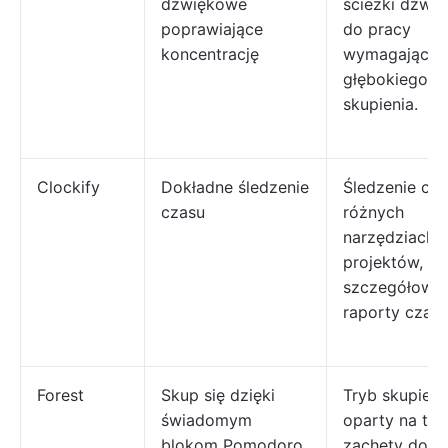
dźwiękowe
ścieżki dźwi
poprawiające
do pracy
koncentrację
wymagającej
głębokiego
skupienia.
Clockify
Dokładne śledzenie
Śledzenie cz
czasu
różnych
narzędziach, 
projektów,
szczegółowe
raporty czas
Forest
Skup się dzięki
Tryb skupieni
świadomym
oparty na tim
blokom Pomodoro
zachęty do