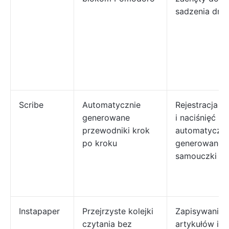
sadzenia drz
Scribe
Automatycznie
Rejestracja kl
generowane
i naciśnięć kl
przewodniki krok
automatyczni
po kroku
generowane
samouczki wi
Instapaper
Przejrzyste kolejki
Zapisywanie
czytania bez
artykułów i w