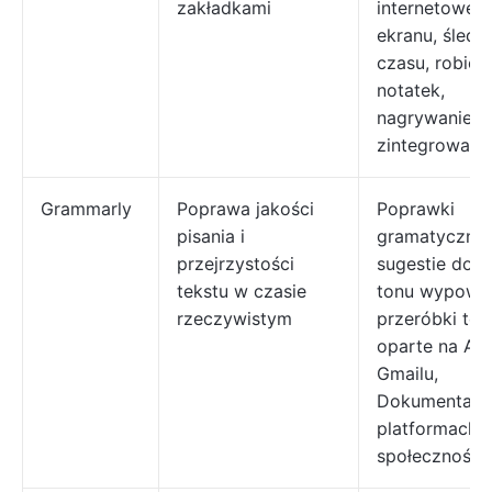
zakładkami
internetowej,
ekranu, śledz
czasu, robien
notatek,
nagrywanie e
zintegrowana
Grammarly
Poprawa jakości
Poprawki
pisania i
gramatyczne,
przejrzystości
sugestie dot
tekstu w czasie
tonu wypowie
rzeczywistym
przeróbki tek
oparte na AI 
Gmailu,
Dokumentach 
platformach
społecznośc