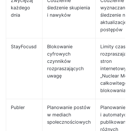
Zwyciężaj
Codzienne
Codzienne
każdego
śledzenie skupienia
wyznaczanie 
dnia
i nawyków
śledzenie na
aktualizacje
postępów
StayFocusd
Blokowanie
Limity czaso
cyfrowych
rozpraszając
czynników
stron
rozpraszających
internetowych
uwagę
„Nuclear Mod
całkowitego
blokowania s
Publer
Planowanie postów
Planowanie p
w mediach
i automatycz
społecznościowych
publikowanie
różnych