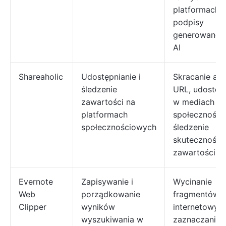
platformach,
podpisy
generowane 
AI
Shareaholic
Udostępnianie i
Skracanie ad
śledzenie
URL, udostęp
zawartości na
w mediach
platformach
społeczności
społecznościowych
śledzenie
skuteczności
zawartości
Evernote
Zapisywanie i
Wycinanie
Web
porządkowanie
fragmentów s
Clipper
wyników
internetowych
wyszukiwania w
zaznaczanie t