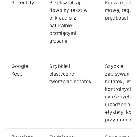
Speechify
Przekształcaj
Konwersja tek
dowolny tekst w
mowę, regula
plik audio z
prędkości
naturalnie
brzmiącymi
głosami
Google
Szybkie i
Szybkie
Keep
elastyczne
zapisywanie
tworzenie notatek
notatek, list
kontrolnych i
na różnych
urządzeniach,
etykiety, kolo
przypomnieni