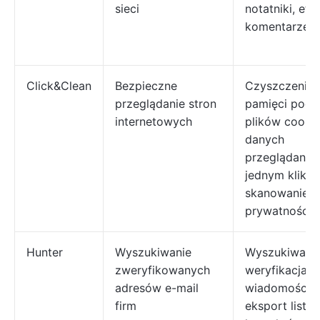
sieci
notatniki, etyk
komentarze
Click&Clean
Bezpieczne
Czyszczenie
przeglądanie stron
pamięci podrę
internetowych
plików cookie
danych
przeglądania
jednym klikni
skanowanie
prywatności
Hunter
Wyszukiwanie
Wyszukiwanie
zweryfikowanych
weryfikacja
adresów e-mail
wiadomości e
firm
eksport listy