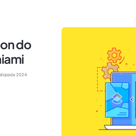
lon do
niami
listopada 2024