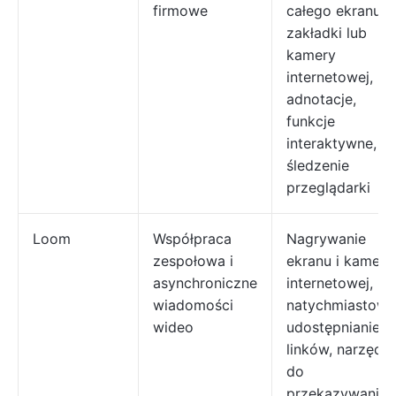
firmowe
całego ekranu,
zakładki lub
kamery
internetowej,
adnotacje,
funkcje
interaktywne,
śledzenie
przeglądarki
Loom
Współpraca
Nagrywanie
zespołowa i
ekranu i kamery
asynchroniczne
internetowej,
wiadomości
natychmiastowe
wideo
udostępnianie
linków, narzędzi
do
przekazywania