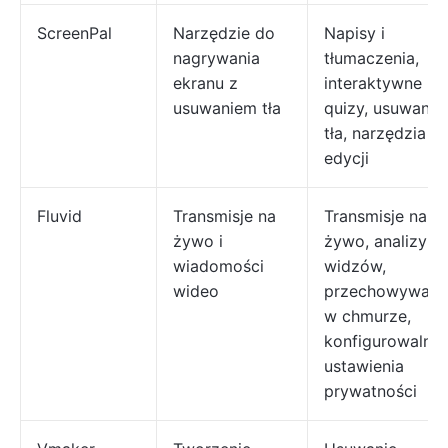
ScreenPal
Narzędzie do
Napisy i
nagrywania
tłumaczenia,
ekranu z
interaktywne
usuwaniem tła
quizy, usuwanie
tła, narzędzia d
edycji
Fluvid
Transmisje na
Transmisje na
żywo i
żywo, analizy
wiadomości
widzów,
wideo
przechowywani
w chmurze,
konfigurowalne
ustawienia
prywatności