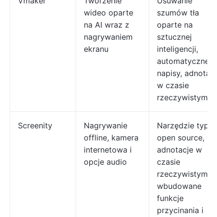
Vmaker
Tworzenie
Usuwanie
wideo oparte
szumów tła
na AI wraz z
oparte na
nagrywaniem
sztucznej
ekranu
inteligencji,
automatyczne
napisy, adnotac
w czasie
rzeczywistym
Screenity
Nagrywanie
Narzędzie typu
offline, kamera
open source,
internetowa i
adnotacje w
opcje audio
czasie
rzeczywistym,
wbudowane
funkcje
przycinania i