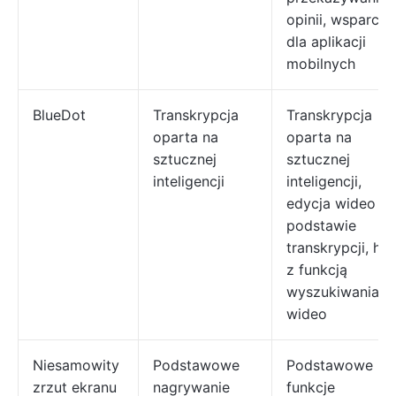
opinii, wsparcie
dla aplikacji
mobilnych
BlueDot
Transkrypcja
Transkrypcja
oparta na
oparta na
sztucznej
sztucznej
inteligencji
inteligencji,
edycja wideo na
podstawie
transkrypcji, hu
z funkcją
wyszukiwania
wideo
Niesamowity
Podstawowe
Podstawowe
zrzut ekranu
nagrywanie
funkcje