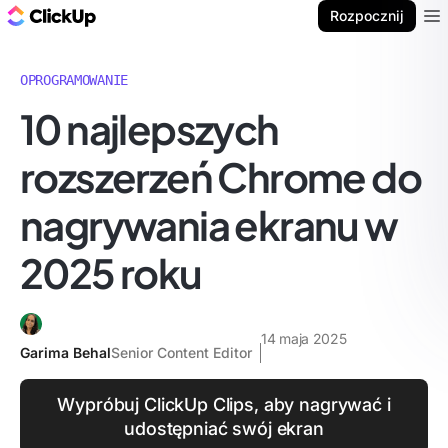
ClickUp Blog
Rozpocznij
Ope
OPROGRAMOWANIE
10 najlepszych
rozszerzeń Chrome do
nagrywania ekranu w
2025 roku
14 maja 2025
Garima Behal
Senior Content Editor
Wypróbuj ClickUp Clips, aby nagrywać i
udostępniać swój ekran