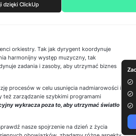
 dzięki ClickUp
nci orkiestry. Tak jak dyrygent koordynuje
nia harmonijny występ muzyczny, tak
dynuje zadania i zasoby, aby utrzymać biznes
Zac
izję procesów w celu usunięcia nadmiarowości i
zy też zarządzanie szybkimi programami
yjny wykracza poza to, aby utrzymać światło
sprawdź nasze spojrzenie na dzień z życia
dziennych obowiązków, zbadamy różne aspekty