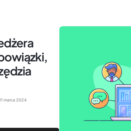
nedżera
bowiązki,
rzędzia
11 marca 2024