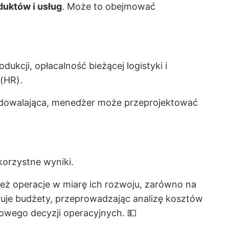
uktów i usług
. Może to obejmować
kcji, opłacalność bieżącej logistyki i
(HR).
zadowalająca, menedżer może przeprojektować
korzystne wyniki.
eż operacje w miarę ich rozwoju, zarówno na
oruje budżety, przeprowadzając analizę kosztów
sowego decyzji operacyjnych. 💵