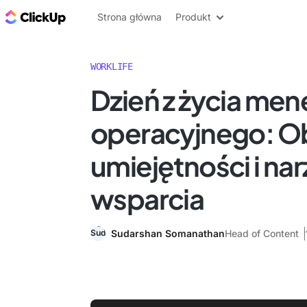
ClickUp Blog
Strona główna
Produkt
WORKLIFE
Dzień z życia me
operacyjnego: O
umiejętności i na
wsparcia
Sudarshan Somanathan
Head of Content