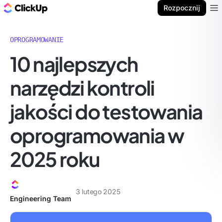
ClickUp Blog
Rozpocznij
Ope
OPROGRAMOWANIE
10 najlepszych
narzędzi kontroli
jakości do testowania
oprogramowania w
2025 roku
3 lutego 2025
Engineering Team