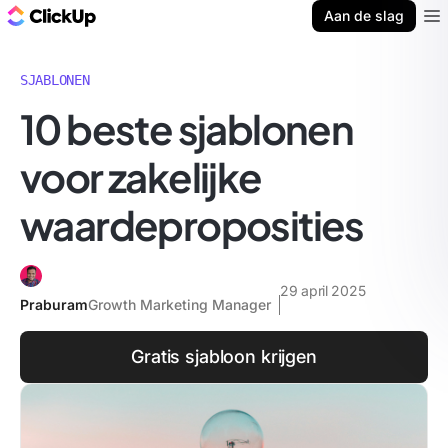
ClickUp Blog
Aan de slag
Ope
SJABLONEN
10 beste sjablonen
voor zakelijke
waardeproposities
29 april 2025
Praburam
Growth Marketing Manager
Gratis sjabloon krijgen