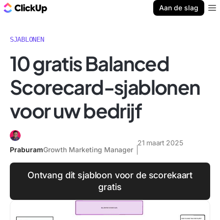
ClickUp Blog
Aan de slag
Ope
SJABLONEN
10 gratis Balanced
Scorecard-sjablonen
voor uw bedrijf
21 maart 2025
Praburam
Growth Marketing Manager
Ontvang dit sjabloon voor de scorekaart
gratis