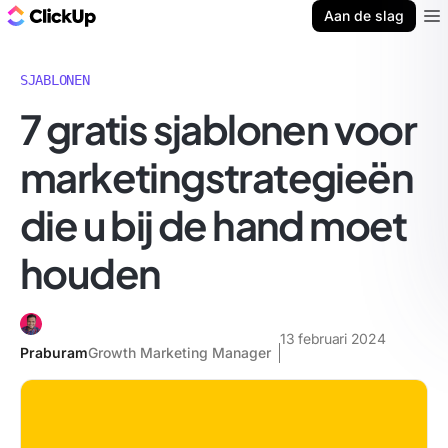
ClickUp Blog
Aan de slag
Ope
SJABLONEN
7 gratis sjablonen voor
marketingstrategieën
die u bij de hand moet
houden
13 februari 2024
Praburam
Growth Marketing Manager