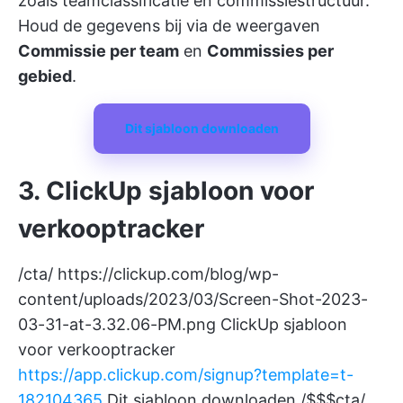
zoals teamclassificatie en commissiestructuur.
Houd de gegevens bij via de weergaven
Commissie per team
en
Commissies per
gebied
.
Dit sjabloon downloaden
3. ClickUp sjabloon voor
verkooptracker
/cta/
https://clickup.com/blog/wp-
content/uploads/2023/03/Screen-Shot-2023-
03-31-at-3.32.06-PM.png
ClickUp sjabloon
voor verkooptracker
https://app.clickup.com/signup?template=t-
182104365
Dit sjabloon downloaden /$$$cta/