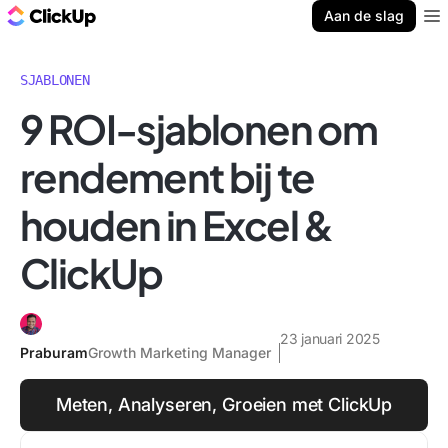
ClickUp Blog
Aan de slag
Ope
SJABLONEN
9 ROI-sjablonen om
rendement bij te
houden in Excel &
ClickUp
23 januari 2025
Praburam
Growth Marketing Manager
Meten, Analyseren, Groeien met ClickUp