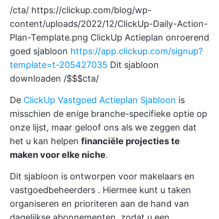
/cta/
https://clickup.com/blog/wp-
content/uploads/2022/12/ClickUp-Daily-Action-
Plan-Template.png
ClickUp Actieplan onroerend
goed sjabloon
https://app.clickup.com/signup?
template=t-205427035
Dit sjabloon
downloaden /$$$cta/
De
ClickUp Vastgoed Actieplan Sjabloon
is
misschien de enige branche-specifieke optie op
onze lijst, maar geloof ons als we zeggen dat
het u kan helpen
financiële projecties te
maken voor elke niche
.
Dit sjabloon is ontworpen voor
makelaars en
vastgoedbeheerders
. Hiermee kunt u taken
organiseren en prioriteren aan de hand van
dagelijkse abonnementen, zodat u
een